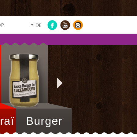
OP
DE
raï
Burger