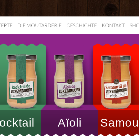
ZEPTE
DIE MOUTARDERIE
GESCHICHTE
KONTAKT
SH
ocktail
Aïoli
Samou