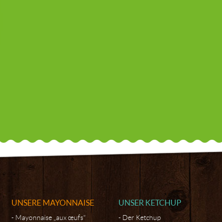
UNSERE MAYONNAISE
UNSER KETCHUP
Mayonnaise „aux œufs“
Der Ketchup