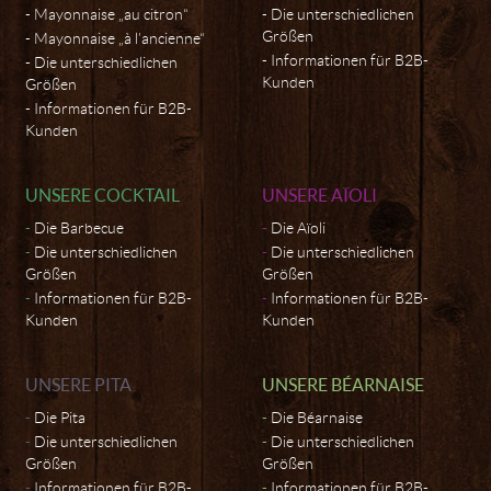
Mayonnaise „au citron“
Die unterschiedlichen
Größen
Mayonnaise „à l’ancienne“
Informationen für B2B-
Die unterschiedlichen
Kunden
Größen
Informationen für B2B-
Kunden
UNSERE COCKTAIL
UNSERE AÏOLI
Die Barbecue
Die Aïoli
Die unterschiedlichen
Die unterschiedlichen
Größen
Größen
Informationen für B2B-
Informationen für B2B-
Kunden
Kunden
UNSERE PITA
UNSERE BÉARNAISE
Die Pita
Die Béarnaise
Die unterschiedlichen
Die unterschiedlichen
Größen
Größen
Informationen für B2B-
Informationen für B2B-