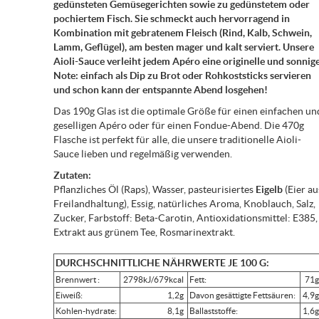
gedünsteten Gemüsegerichten sowie zu gedünstetem oder
pochiertem Fisch. Sie schmeckt auch hervorragend in
Kombination mit gebratenem Fleisch (Rind, Kalb, Schwein,
Lamm, Geflügel), am besten mager und kalt serviert. Unsere
Aioli-Sauce verleiht jedem Apéro eine originelle und sonnig
Note: einfach als Dip zu Brot oder Rohkoststicks servieren
und schon kann der entspannte Abend losgehen!
Das 190g Glas ist die optimale Größe für einen einfachen un
geselligen Apéro oder für einen Fondue-Abend. Die 470g
Flasche ist perfekt für alle, die unsere traditionelle Aioli-
Sauce lieben und regelmäßig verwenden.
Zutaten:
Pflanzliches Öl (Raps), Wasser, pasteurisiertes
Eigelb
(Eier au
Freilandhaltung), Essig, natürliches Aroma, Knoblauch, Salz,
Zucker, Farbstoff: Beta-Carotin, Antioxidationsmittel: E385,
Extrakt aus grünem Tee, Rosmarinextrakt.
DURCHSCHNITTLICHE NÄHRWERTE JE 100 G:
Brennwert :
2798kJ/679kcal
Fett:
71
Eiweiß:
1,2g
Davon gesättigte Fettsäuren:
4,9
Kohlen-hydrate:
8,1g
Ballaststoffe:
1,6