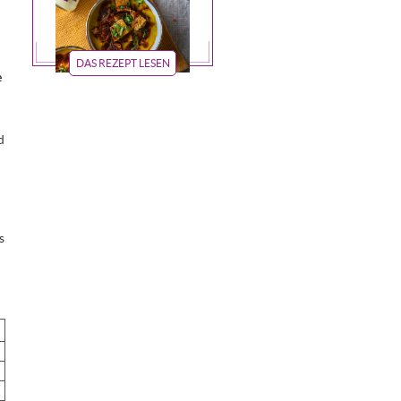
DAS REZEPT LESEN
e
d
s
g
g
g