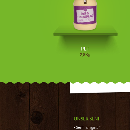
PET
2,8Kg
UNSER SENF
Senf „original“