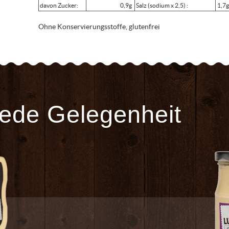
davon Zucker:
0,9g
Salz (sodium x 2,5) :
1,7
Ohne Konservierungsstoffe, glutenfrei
jede Gelegenheit