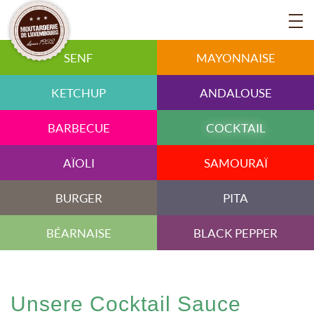
SENF
MAYONNAISE
KETCHUP
ANDALOUSE
BARBECUE
COCKTAIL
AÏOLI
SAMOURAÏ
BURGER
PITA
BÉARNAISE
BLACK PEPPER
Unsere Cocktail Sauce