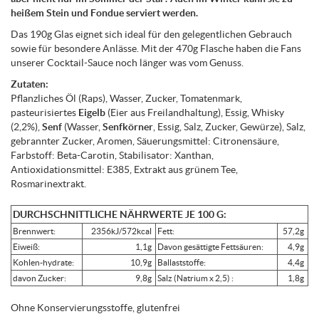
heißem Stein und Fondue serviert werden.
Das 190g Glas eignet sich ideal für den gelegentlichen Gebrauch
sowie für besondere Anlässe. Mit der 470g Flasche haben die Fans
unserer Cocktail-Sauce noch länger was vom Genuss.
Zutaten:
Pflanzliches Öl (Raps), Wasser, Zucker, Tomatenmark,
pasteurisiertes
Eigelb
(Eier aus Freilandhaltung), Essig, Whisky
(2,2%),
Senf
(Wasser,
Senfkörner
, Essig, Salz, Zucker, Gewürze), Salz,
gebrannter Zucker, Aromen, Säuerungsmittel: Citronensäure,
Farbstoff: Beta-Carotin, Stabilisator: Xanthan,
Antioxidationsmittel: E385, Extrakt aus grünem Tee,
Rosmarinextrakt.
DURCHSCHNITTLICHE NÄHRWERTE JE 100 G:
Brennwert:
2356kJ/572kcal
Fett:
57,2g
Eiweiß:
1,1g
Davon gesättigte Fettsäuren:
4,9g
Kohlen-hydrate:
10,9g
Ballaststoffe:
4,4g
davon Zucker:
9,8g
Salz (Natrium x 2,5) :
1,8g
Ohne Konservierungsstoffe, glutenfrei