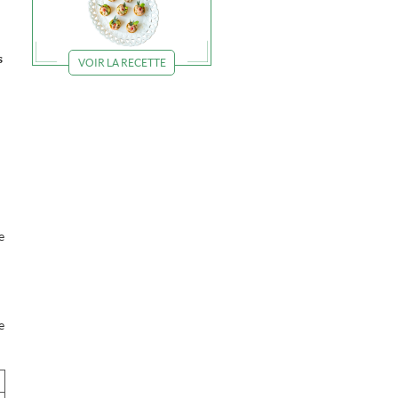
s
VOIR LA RECETTE
r
e
e