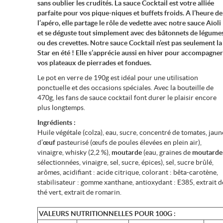
sans oublier les crudités. La sauce Cocktail est votre alliée
parfaite pour vos pique-niques et buffets froids. A l’heure de
l’apéro, elle partage le rôle de vedette avec notre sauce Aïoli
et se déguste tout simplement avec des bâtonnets de légume
ou des crevettes. Notre sauce Cocktail n’est pas seulement la
Star en été ! Elle s’apprécie aussi en hiver pour accompagne
vos plateaux de pierrades et fondues.
Le pot en verre de 190g est idéal pour une utilisation
ponctuelle et des occasions spéciales. Avec la bouteille de
470g, les fans de sauce cocktail font durer le plaisir encore
plus longtemps.
Ingrédients :
Huile végétale (colza), eau, sucre, concentré de tomates, jaun
d’
œuf
pasteurisé (œufs de poules élevées en plein air),
vinaigre, whisky (2,2 %),
moutarde
(eau, graines de
moutarde
sélectionnées, vinaigre, sel, sucre, épices), sel, sucre brûlé,
arômes, acidifiant : acide citrique, colorant : bêta-carotène,
stabilisateur : gomme xanthane, antioxydant : E385, extrait d
thé vert, extrait de romarin.
VALEURS NUTRITIONNELLES POUR 100G :