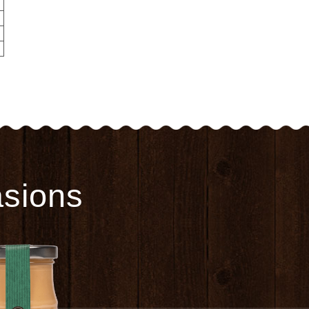
g
g
g
g
asions