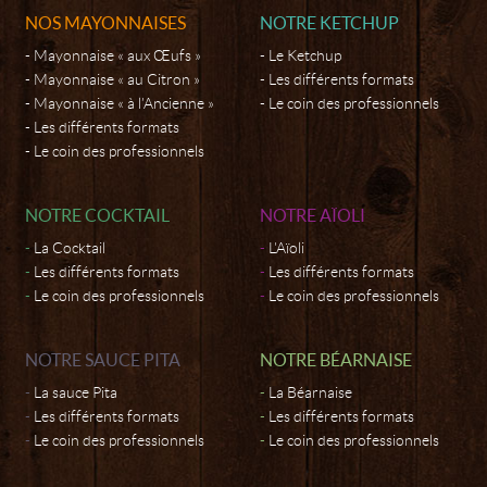
NOS MAYONNAISES
NOTRE KETCHUP
Mayonnaise « aux Œufs »
Le Ketchup
Mayonnaise « au Citron »
Les différents formats
Mayonnaise « à l’Ancienne »
Le coin des professionnels
Les différents formats
Le coin des professionnels
NOTRE COCKTAIL
NOTRE AÏOLI
La Cocktail
L'Aïoli
Les différents formats
Les différents formats
Le coin des professionnels
Le coin des professionnels
NOTRE SAUCE PITA
NOTRE BÉARNAISE
La sauce Pita
La Béarnaise
Les différents formats
Les différents formats
Le coin des professionnels
Le coin des professionnels