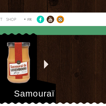
T
SHOP
FR
Samouraï