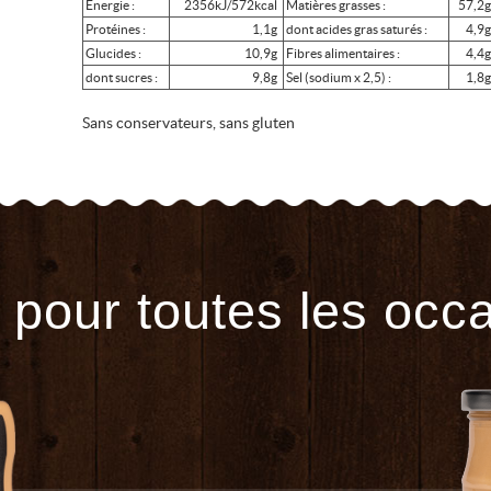
Energie :
2356kJ/572kcal
Matières grasses :
57,2
Protéines :
1,1g
dont acides gras saturés :
4,9
Glucides :
10,9g
Fibres alimentaires :
4,4
dont sucres :
9,8g
Sel (sodium x 2,5) :
1,8
Sans conservateurs, sans gluten
 pour toutes les occ