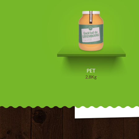
PET
2,8Kg