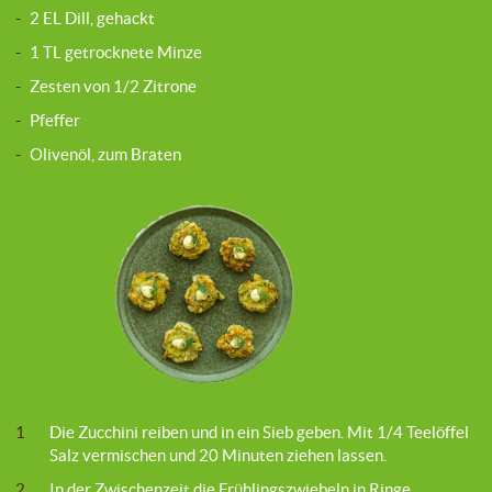
-
2 EL Dill, gehackt
-
1 TL getrocknete Minze
-
Zesten von 1/2 Zitrone
-
Pfeffer
-
Olivenöl, zum Braten
1
Die Zucchini reiben und in ein Sieb geben. Mit 1/4 Teelöffel
Salz vermischen und 20 Minuten ziehen lassen.
2
In der Zwischenzeit die Frühlingszwiebeln in Ringe