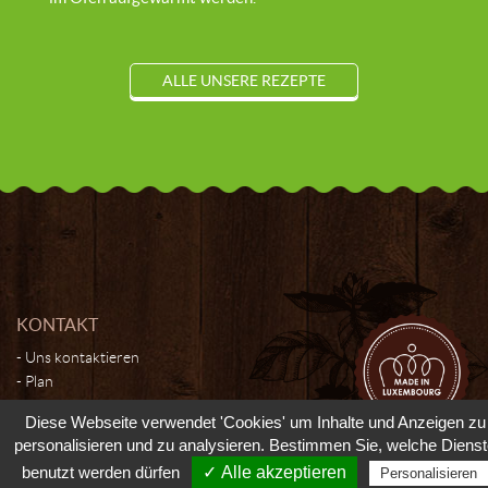
ALLE UNSERE REZEPTE
KONTAKT
Uns kontaktieren
Plan
Diese Webseite verwendet 'Cookies' um Inhalte und Anzeigen zu
personalisieren und zu analysieren. Bestimmen Sie, welche Diens
© 2026 - Moutarderie de Luxembourg - Tous droits réservés -
Cookies
benutzt werden dürfen
✓ Alle akzeptieren
Manager
-
Personalisieren