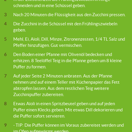
schneiden und in eine Schüssel geben.
3
Nach 20 Minuten die Flüssigkeit aus den Zucchini pressen.
4
Die Zucchini in die Schüssel mit den Frühlingszwiebeln
geben.
5
Mehl, Ei, Aïoli, Dill, Minze, Zitronenzesten, 1/4 TL Salz und
Pfeffer hinzufügen. Gut vermischen.
6
Den Boden einer Pfanne mit Olivenöl bedecken und
erhitzen. 8 Teelöffel Teig in die Pfanne geben um 8 kleine
Puffer zu formen.
7
Auf jeder Seite 2 Minuten anbraten. Aus der Pfanne
nehmen und auf einem Teller mit Küchenpapier das Fett
abtropfen lassen. Aus dem restlichen Teig weitere
Zucchinipuffer zubereiten.
8
Etwas Aïoli in einen Spritzbeutel geben und auf jeden
Puffer einen Klecks geben. Mit etwas Dill dekorieren und
die Puffer sofort servieren.
9
- TIP: Die Puffer können im Voraus zubereitet werden und
im Ofen aufgewärmt werden.