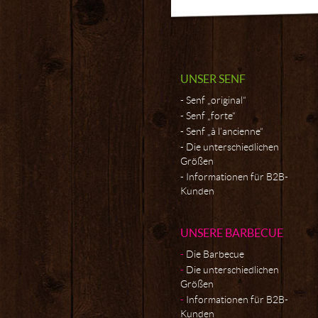
UNSER SENF
Senf „original“
Senf „forte“
Senf „à l’ancienne“
Die unterschiedlichen
Größen
Informationen für B2B-
Kunden
UNSERE BARBECUE
Die Barbecue
Die unterschiedlichen
Größen
Informationen für B2B-
Kunden