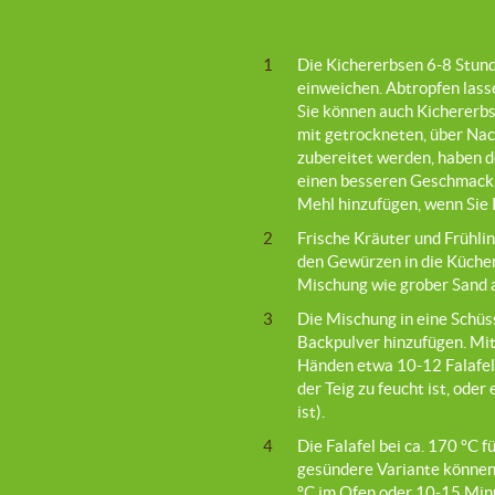
1
Die Kichererbsen 6-8 Stun
einweichen. Abtropfen lass
Sie können auch Kichererbs
mit getrockneten, über Na
zubereitet werden, haben d
einen besseren Geschmack
Mehl hinzufügen, wenn Sie
2
Frische Kräuter und Frühl
den Gewürzen in die Küchen
Mischung wie grober Sand a
3
Die Mischung in eine Schüs
Backpulver hinzufügen. Mit
Händen etwa 10-12 Falafel
der Teig zu feucht ist, ode
ist).
4
Die Falafel bei ca. 170 °C f
gesündere Variante können 
°C im Ofen oder 10-15 Minu