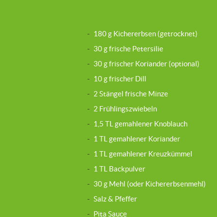
-
180 g Kichererbsen (getrocknet)
-
30 g frische Petersilie
-
30 g frischer Koriander (optional)
-
10 g frischer Dill
-
2 Stängel frische Minze
-
2 Frühlingszwiebeln
-
1,5 TL gemahlener Knoblauch
-
1 TL gemahlener Koriander
-
1 TL gemahlener Kreuzkümmel
-
1 TL Backpulver
-
30 g Mehl (oder Kichererbsenmehl)
-
Salz & Pfeffer
-
Pita Sauce