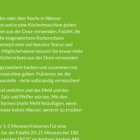
den oder über Nacht in Wasser
en und in eine Küchenmaschine geben.
en aus der Dose verwenden. Falafel, die
cht eingeweichten Kichererbsen
ennoch eine viel bessere Textur und
. Möglicherweise müssen Sie etwas mehr
 Kichererbsen aus der Dose verwenden.
ingszwiebeln hacken und zusammen mit
maschine geben. Pulsieren, bis die
ussieht - nicht vollständig vermischen!
sel umfüllen und das Mehl und das
 Salz und Pfeffer würzen. Mit den
 formen (mehr Mehl hinzufügen, wenn
r etwas kaltes Wasser, wenn er zu trocken
ür 1-2 Minuten frittieren Für eine
Sie die Falafel 20-25 Minuten bei 180
ten bei 180 °C im Airfryer backen. Mit