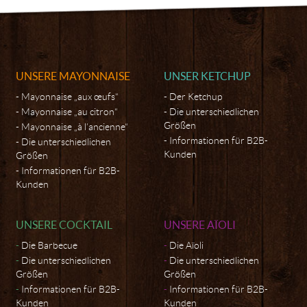
UNSERE MAYONNAISE
UNSER KETCHUP
Mayonnaise „aux œufs“
Der Ketchup
Mayonnaise „au citron“
Die unterschiedlichen
Größen
Mayonnaise „à l’ancienne“
Informationen für B2B-
Die unterschiedlichen
Kunden
Größen
Informationen für B2B-
Kunden
UNSERE COCKTAIL
UNSERE AÏOLI
Die Barbecue
Die Aïoli
Die unterschiedlichen
Die unterschiedlichen
Größen
Größen
Informationen für B2B-
Informationen für B2B-
Kunden
Kunden