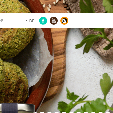
OP
DE