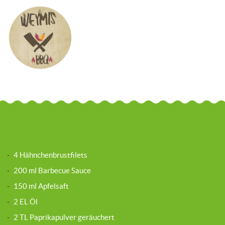
-
4 Hähnchenbrustfilets
-
200 ml Barbecue Sauce
-
150 ml Apfelsaft
-
2 EL Öl
-
2 TL Paprikapulver geräuchert