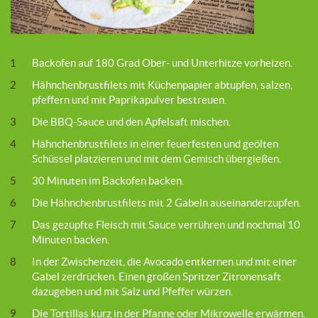
1
Backofen auf 180 Grad Ober- und Unterhitze vorheizen.
2
Hähnchenbrustfilets mit Küchenpapier abtupfen, salzen,
pfeffern und mit Paprikapulver bestreuen.
3
Die BBQ-Sauce und den Apfelsaft mischen.
4
Hähnchenbrustfilets in einer feuerfesten und geölten
Schüssel platzieren und mit dem Gemisch übergießen.
5
30 Minuten im Backofen backen.
6
Die Hähnchenbrustfilets mit 2 Gabeln auseinanderzupfen.
7
Das gezupfte Fleisch mit Sauce verrühren und nochmal 10
Minuten backen.
8
In der Zwischenzeit, die Avocado entkernen und mit einer
Gabel zerdrücken. Einen großen Spritzer Zitronensaft
dazugeben und mit Salz und Pfeffer würzen.
9
Die Tortillas kurz in der Pfanne oder Mikrowelle erwärmen.