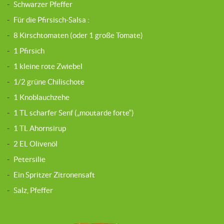
-
Schwarzer Pfeffer
-
Für die Pfirsisch-Salsa :
-
8 Kirschtomaten (oder 1 große Tomate)
-
1 Pfirsich
-
1 kleine rote Zwiebel
-
1/2 grüne Chilischote
-
1 Knoblauchzehe
-
1 TL scharfer Senf („moutarde forte“)
-
1 TL Ahornsirup
-
2 EL Olivenöl
-
Petersilie
-
Ein Spritzer Zitronensaft
-
Salz, Pfeffer