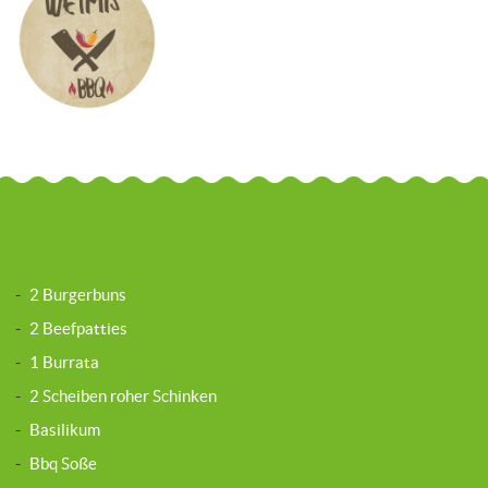
-
2 Burgerbuns
-
2 Beefpatties
-
1 Burrata
-
2 Scheiben roher Schinken
-
Basilikum
-
Bbq Soße