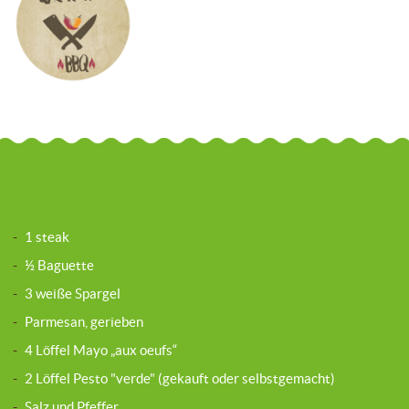
-
1 steak
-
½ Baguette
-
3 weiße Spargel
-
Parmesan, gerieben
-
4 Löffel Mayo „aux oeufs“
-
2 Löffel Pesto "verde" (gekauft oder selbstgemacht)
-
Salz und Pfeffer