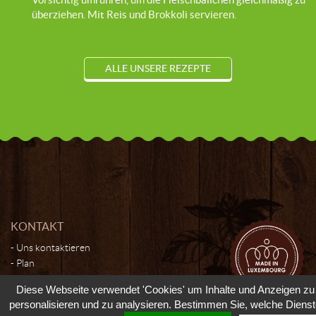
überziehen. Mit Reis und Brokkoli servieren.
ALLE UNSERE REZEPTE
KONTAKT
Uns kontaktieren
Plan
Diese Webseite verwendet 'Cookies' um Inhalte und Anzeigen zu
personalisieren und zu analysieren. Bestimmen Sie, welche Diens
© 2026 - Moutarderie de Luxembourg - Tous droits réservés -
Cookies