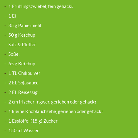
-
1 Frühlingszwiebel, fein gehackt
-
1 Ei
-
35 g Paniermehl
-
50 g Ketchup
-
Salz & Pfeffer
-
Soße:
-
65 g Ketchup
-
1 TL Chilipulver
-
2 EL Sojasauce
-
2 EL Reisessig
-
2 cm frischer Ingwer, gerieben oder gehackt
-
1 kleine Knoblauchzehe, gerieben oder gehackt
-
1 Esslöffel (15 g) Zucker
-
150 ml Wasser