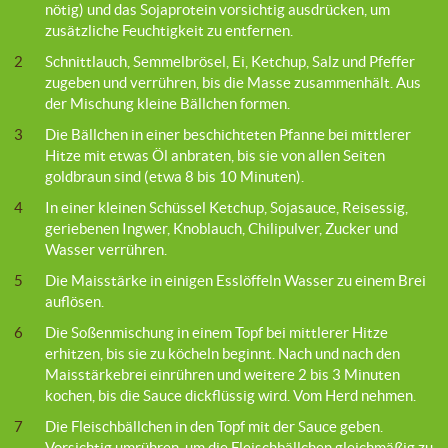
nötig) und das Sojaprotein vorsichtig ausdrücken, um
zusätzliche Feuchtigkeit zu entfernen.
2
Schnittlauch, Semmelbrösel, Ei, Ketchup, Salz und Pfeffer
zugeben und verrühren, bis die Masse zusammenhält. Aus
der Mischung kleine Bällchen formen.
3
Die Bällchen in einer beschichteten Pfanne bei mittlerer
Hitze mit etwas Öl anbraten, bis sie von allen Seiten
goldbraun sind (etwa 8 bis 10 Minuten).
4
In einer kleinen Schüssel Ketchup, Sojasauce, Reisessig,
geriebenen Ingwer, Knoblauch, Chilipulver, Zucker und
Wasser verrühren.
5
Die Maisstärke in einigen Esslöffeln Wasser zu einem Brei
auflösen.
6
Die Soßenmischung in einem Topf bei mittlerer Hitze
erhitzen, bis sie zu köcheln beginnt. Nach und nach den
Maisstärkebrei einrühren und weitere 2 bis 3 Minuten
kochen, bis die Sauce dickflüssig wird. Vom Herd nehmen.
7
Die Fleischbällchen in den Topf mit der Sauce geben.
Vorsichtig umrühren, um die Fleischbällchen gleichmäßig zu