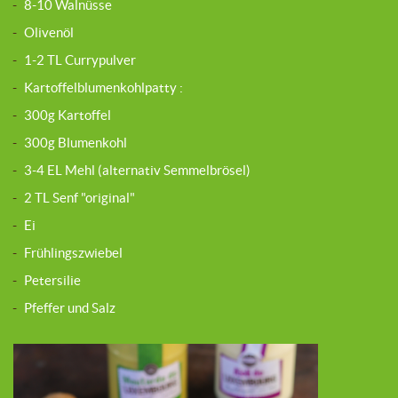
-
8-10 Walnüsse
-
Olivenöl
-
1-2 TL Currypulver
-
Kartoffelblumenkohlpatty :
-
300g Kartoffel
-
300g Blumenkohl
-
3-4 EL Mehl (alternativ Semmelbrösel)
-
2 TL Senf "original"
-
Ei
-
Frühlingszwiebel
-
Petersilie
-
Pfeffer und Salz