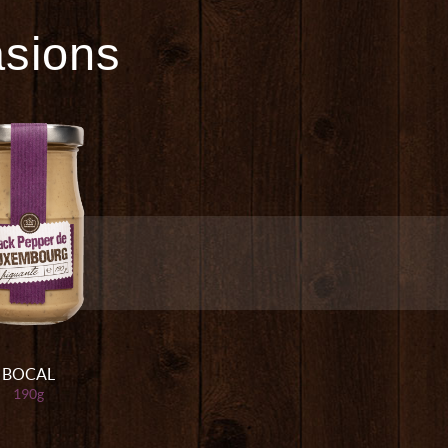
asions
BOCAL
190g