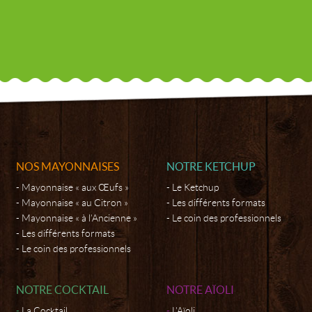
NOS MAYONNAISES
NOTRE KETCHUP
Mayonnaise « aux Œufs »
Le Ketchup
Mayonnaise « au Citron »
Les différents formats
Mayonnaise « à l’Ancienne »
Le coin des professionnels
Les différents formats
Le coin des professionnels
NOTRE COCKTAIL
NOTRE AÏOLI
La Cocktail
L'Aïoli