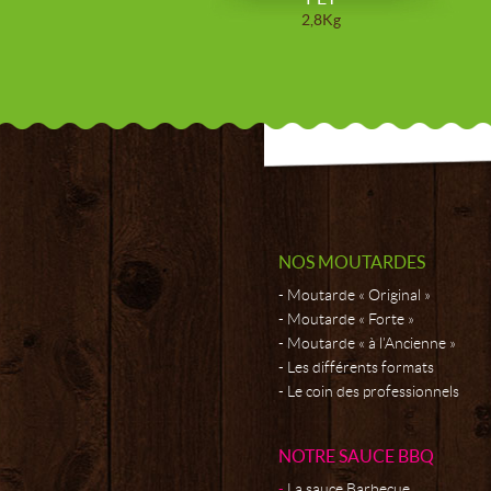
2,8Kg
NOS MOUTARDES
Moutarde « Original »
Moutarde « Forte »
Moutarde « à l’Ancienne »
Les différents formats
Le coin des professionnels
NOTRE SAUCE BBQ
La sauce Barbecue