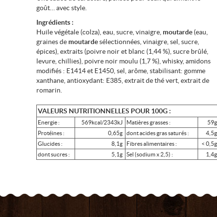
goût… avec style.
Ingrédients :
Huile végétale (colza), eau, sucre, vinaigre,
moutarde
(eau,
graines de
moutarde
sélectionnées, vinaigre, sel, sucre,
épices), extraits (poivre noir et blanc (1,44 %), sucre brûlé,
levure, chillies), poivre noir moulu (1,7 %), whisky, amidons
modifiés : E1414 et E1450, sel, arôme, stabilisant: gomme
xanthane, antioxydant: E385, extrait de thé vert, extrait de
romarin.
VALEURS NUTRITIONNELLES POUR 100G :
Energie :
569kcal/2343kJ
Matières grasses :
59
Protéines :
0,65g
dont acides gras saturés :
4,5
Glucides :
8,1g
Fibres alimentaires :
< 0,5
dont sucres :
5,1g
Sel (sodium x 2,5) :
1,4