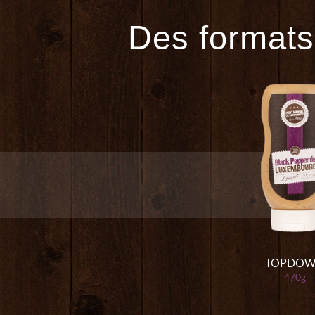
Des formats
TOPDO
470g