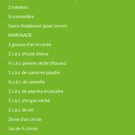
-
2 tomates
-
½ concombre
-
Sauce Andalouse (pour servir)
-
MARINADE :
-
1 gousse d'ail écrasée
-
2 c.à.s. d'huile d'olive
-
½ c.à.c. piment séché (flocons)
-
1 c.à.c. de cumin en poudre
-
½ c.à.c. de cannelle
-
1 c.à.c. de paprika en poudre
-
1 c.à.c. d'origan séché
-
1 c.à.c. de sel
-
Zeste d'un citron
-
Jus de ½ citron