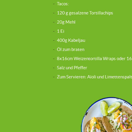
-
Tacos:
-
120 g gesalzene Tortillachips
-
20g Mehl
-
1 Ei
-
400g Kabeljau
-
Öl zum braten
-
8x16cm Weizentortilla Wraps oder 16
-
Salz und Pfeffer
-
Zum Servieren: Aïoli und Limettenspal