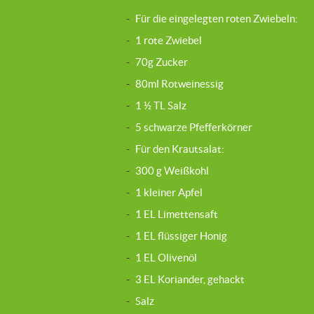
-
Für die eingelegten roten Zwiebeln:
-
1 rote Zwiebel
-
70g Zucker
-
80ml Rotweinessig
-
1 ½ TL Salz
-
5 schwarze Pfefferkörner
-
Für den Krautsalat:
-
300 g Weißkohl
-
1 kleiner Apfel
-
1 EL Limettensaft
-
1 EL flüssiger Honig
-
1 EL Olivenöl
-
3 EL Koriander, gehackt
-
Salz