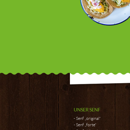
UNSER SENF
Senf „original“
Senf „forte“