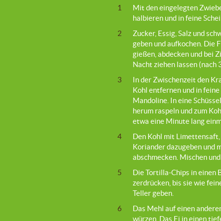
1
Mit den eingelegten Zwiebe
halbieren und in feine Sche
2
Zucker, Essig, Salz und sch
geben und aufkochen. Die F
gießen, abdecken und bei 
Nacht ziehen lassen (nach 3
3
In der Zwischenzeit den Kr
Kohl entfernen und in feine
Mandoline. In eine Schüsse
herum raspeln und zum Koh
etwa eine Minute lang einm
4
Den Kohl mit Limettensaft,
Koriander dazugeben und mi
abschmecken. Mischen und 
5
Die Tortilla-Chips in einen
zerdrücken, bis sie wie fe
Teller geben.
6
Das Mehl auf einen anderen 
würzen. Das Ei in einen tief