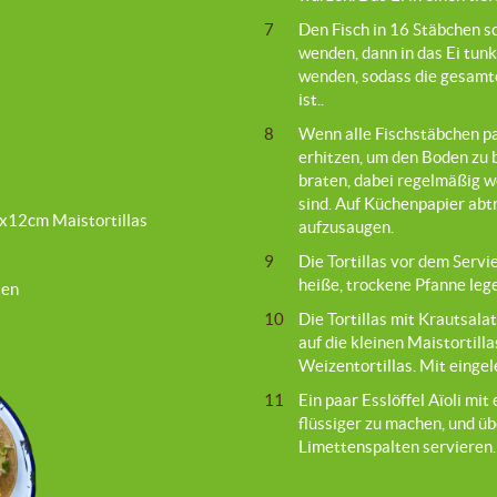
7
Den Fisch in 16 Stäbchen s
wenden, dann in das Ei tunk
wenden, sodass die gesamt
ist..
8
Wenn alle Fischstäbchen pan
erhitzen, um den Boden zu
braten, dabei regelmäßig we
sind. Auf Küchenpapier abt
x12cm Maistortillas
aufzusaugen.
9
Die Tortillas vor dem Servie
heiße, trockene Pfanne lege
ten
10
Die Tortillas mit Krautsala
auf die kleinen Maistortill
Weizentortillas. Mit einge
11
Ein paar Esslöffel Aïoli m
flüssiger zu machen, und üb
Limettenspalten servieren.