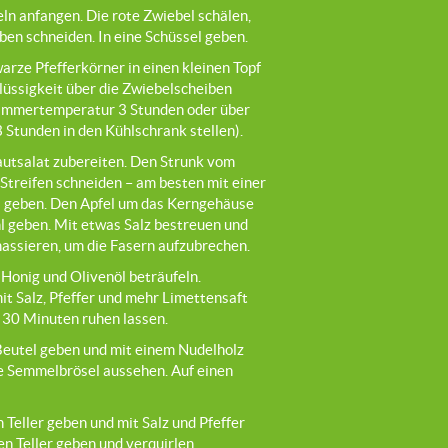
ln anfangen. Die rote Zwiebel schälen,
iben schneiden. In eine Schüssel geben.
warze Pfefferkörner in einen kleinen Topf
lüssigkeit über die Zwiebelscheiben
Zimmertemperatur 3 Stunden oder über
 Stunden in den Kühlschrank stellen).
autsalat zubereiten. Den Strunk vom
 Streifen schneiden – am besten mit einer
l geben. Den Apfel um das Kerngehäuse
l geben. Mit etwas Salz bestreuen und
assieren, um die Fasern aufzubrechen.
 Honig und Olivenöl beträufeln.
t Salz, Pfeffer und mehr Limettensaft
30 Minuten ruhen lassen.
 Beutel geben und mit einem Nudelholz
ine Semmelbrösel aussehen. Auf einen
Teller geben und mit Salz und Pfeffer
en Teller geben und verquirlen.