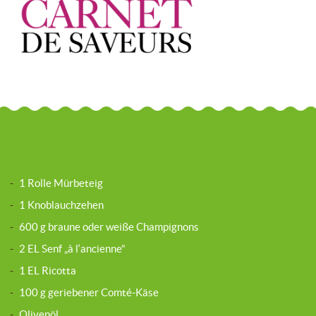
-
1 Rolle Mürbeteig
-
1 Knoblauchzehen
-
600 g braune oder weiße Champignons
-
2 EL Senf „à l‘ancienne”
-
1 EL Ricotta
-
100 g geriebener Comté-Käse
-
Olivenöl