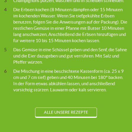
3
Champignons putzen, waschen und in Scheiben schneiden.
4
Die Erbsen kochen (8 Minuten dämpfen oder 15 Minuten
im kochenden Wasser. Wenn Sie tiefgekühlte Erbsen
benutzen, folgen Sie die Anweisungen auf der Packung). Die
restlichen Gemüse in einer Pfanne mit Butter 10 Minuten
lang anschwitzen, Anschließend die Erbsen hinzufügen und
für weitere 10 bis 15 Minuten kochen lassen.
5
Das Gemüse in eine Schüssel geben und den Senf, die Sahne
und die Eier dazugeben und gut verrühren. Mit Salz und
Pfeffer würzen.
6
Die Mischung in eine beschichtete Kastenform (ca. 25 x 9
cm und 7 cm tief) geben und 40 Minuten bei 180° backen.
In der Form etwas abkühlen lassen, und anschließend
vorsichtig stürzen. Lauwarm oder kalt servieren.
ALLE UNSERE REZEPTE