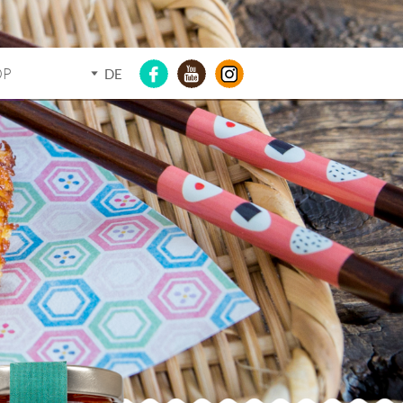
OP
DE