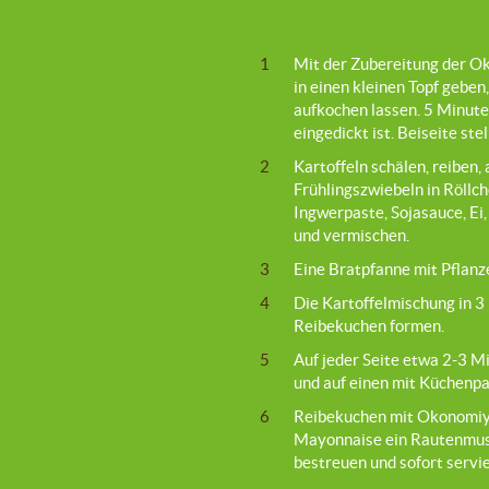
1
Mit der Zubereitung der O
in einen kleinen Topf geben
aufkochen lassen. 5 Minute
eingedickt ist. Beiseite stel
2
Kartoffeln schälen, reiben,
Frühlingszwiebeln in Röll
Ingwerpaste, Sojasauce, Ei,
und vermischen.
3
Eine Bratpfanne mit Pflanze
4
Die Kartoffelmischung in 3 
Reibekuchen formen.
5
Auf jeder Seite etwa 2-3 M
und auf einen mit Küchenpa
6
Reibekuchen mit Okonomiya
Mayonnaise ein Rautenmust
bestreuen und sofort servi