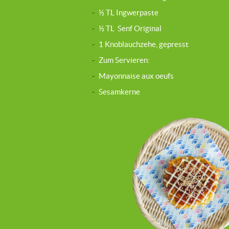
-
½ TL Ingwerpaste
-
½ TL Senf Original
-
1 Knoblauchzehe, gepresst
-
Zum Servieren:
-
Mayonnaise aux oeufs
-
Sesamkerne