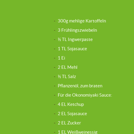
-
300g mehlige Kartoffeln
-
3 Frühlingszwiebeln
-
½ TL Ingwerpaste
-
1 TL Sojasauce
-
1 Ei
-
2 EL Mehl
-
½ TL Salz
-
Pflanzenöl, zum braten
-
Für die Okonomiyaki Sauce:
-
4 EL Ketchup
-
2 EL Sojasauce
-
2 EL Zucker
-
1 EL Weißweinessig