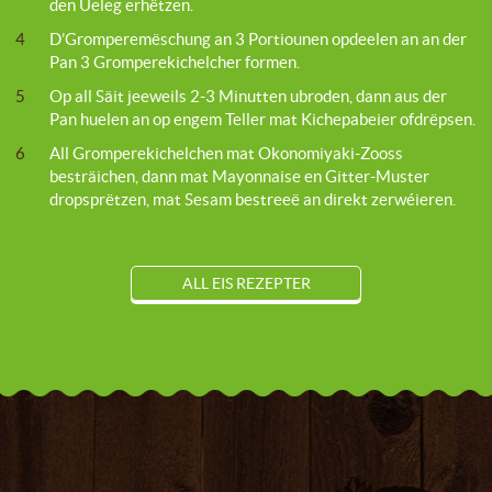
den Ueleg erhëtzen.
4
D’Gromperemëschung an 3 Portiounen opdeelen an an der
Pan 3 Gromperekichelcher formen.
5
Op all Säit jeeweils 2-3 Minutten ubroden, dann aus der
Pan huelen an op engem Teller mat Kichepabeier ofdrëpsen.
6
All Gromperekichelchen mat Okonomiyaki-Zooss
besträichen, dann mat Mayonnaise en Gitter-Muster
dropsprëtzen, mat Sesam bestreeë an direkt zerwéieren.
ALL EIS REZEPTER