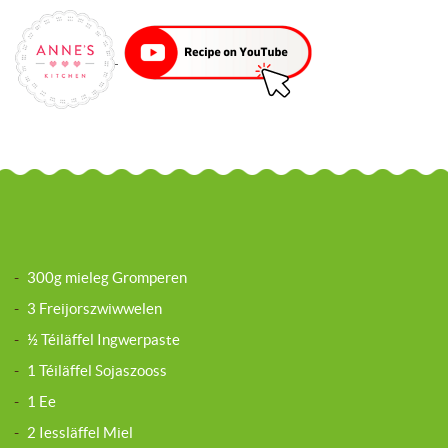
-
300g mieleg Gromperen
-
3 Freijorszwiwwelen
-
½ Téiläffel Ingwerpaste
-
1 Téiläffel Sojaszooss
-
1 Ee
-
2 Iessläffel Miel