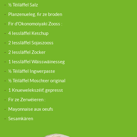
-
½ Téiläffel Salz
-
Planzenueleg, fir ze broden
-
Fir d’Okonomoiyaki Zooss :
-
4 Iessläffel Ketchup
-
2 Iessläffel Sojaszooss
-
2 Iessläffel Zocker
-
1 Iessläffel Wäisswäinesseg
-
½ Téiläffel Ingwerpaste
-
½ Téiläffel Moschter original
-
1 Knuewelekszéif, gepresst
-
Fir ze Zerwéieren :
-
Mayonnaise aux oeufs
-
Sesamkären