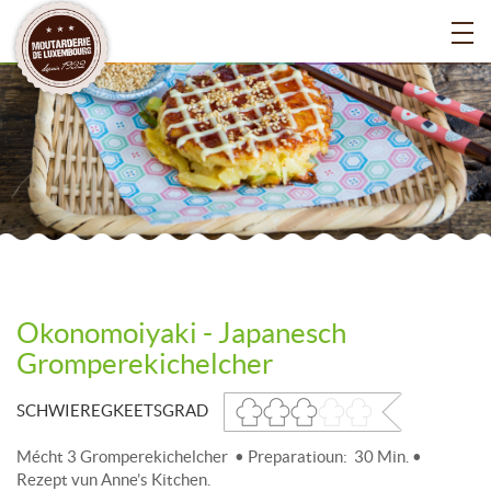
Okonomoiyaki - Japanesch
Gromperekichelcher
SCHWIEREGKEETSGRAD
Mécht 3 Gromperekichelcher • Preparatioun: 30 Min. •
Rezept vun Anne’s Kitchen.