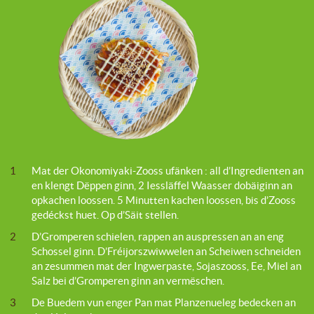
1
Mat der Okonomiyaki-Zooss ufänken : all d’Ingredienten an
en klengt Dëppen ginn, 2 Iessläffel Waasser dobäiginn an
opkachen loossen. 5 Minutten kachen loossen, bis d’Zooss
gedéckst huet. Op d’Säit stellen.
2
D’Gromperen schielen, rappen an auspressen an an eng
Schossel ginn. D’Fréijorszwiwwelen an Scheiwen schneiden
an zesummen mat der Ingwerpaste, Sojaszooss, Ee, Miel an
Salz bei d’Gromperen ginn an vermëschen.
3
De Buedem vun enger Pan mat Planzenueleg bedecken an