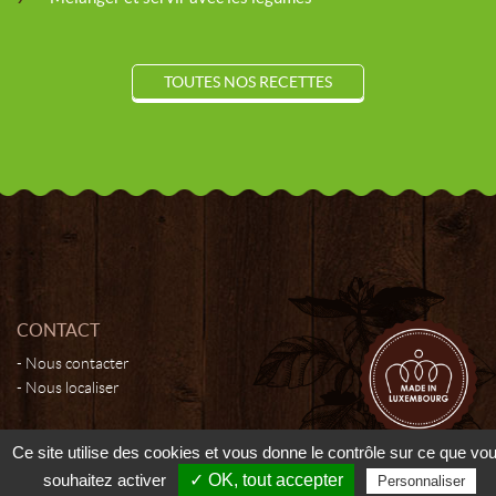
TOUTES NOS RECETTES
CONTACT
Nous contacter
Nous localiser
Ce site utilise des cookies et vous donne le contrôle sur ce que vo
© 2026 - Moutarderie de Luxembourg - Tous droits réservés -
Cookies
souhaitez activer
✓ OK, tout accepter
Personnaliser
Manager
-