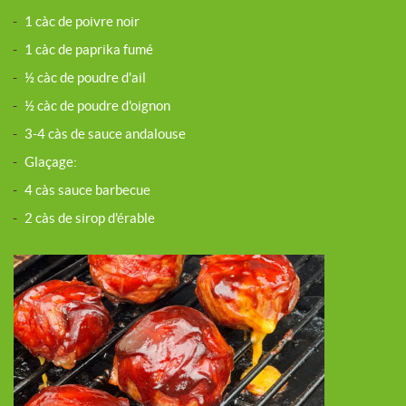
-
1 càc de poivre noir
-
1 càc de paprika fumé
-
½ càc de poudre d'ail
-
½ càc de poudre d'oignon
-
3-4 càs de sauce andalouse
-
Glaçage:
-
4 càs sauce barbecue
-
2 càs de sirop d'érable