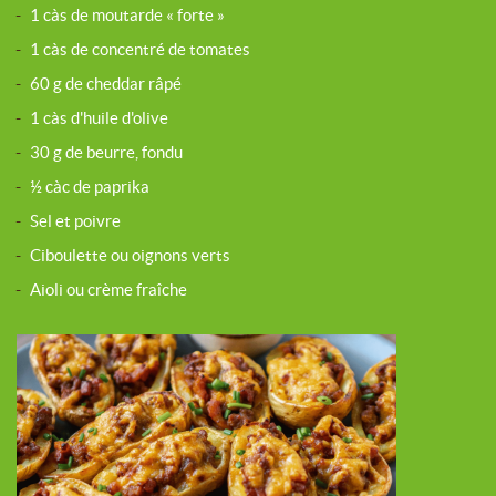
-
1 càs de moutarde « forte »
-
1 càs de concentré de tomates
-
60 g de cheddar râpé
-
1 càs d'huile d'olive
-
30 g de beurre, fondu
-
½ càc de paprika
-
Sel et poivre
-
Ciboulette ou oignons verts
-
Aioli ou crème fraîche