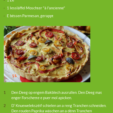
-
1 Ee
-
1 Iessläffel Moschter "à l'ancienne"
-
E bëssen Parmesan, gerappt
1
Den Deeg op engem Bakblech ausrullen. Den Deeg mat
enger Forschette e puer mol apicken.
2
D‘ Knuewelekszéif schielen an a reng Tranchen schneiden.
Den rouden Paprika wäschen an a dënn Tranchen