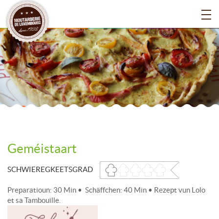
Geméistaart
SCHWIEREGKEETSGRAD
Preparatioun: 30 Min • Schäffchen: 40 Min • Rezept vun Lolo
et sa Tambouille.