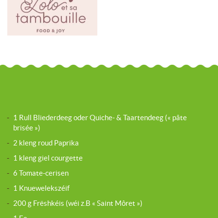
-
1 Rull Bliederdeeg oder Quiche- & Taartendeeg (« pâte
brisée »)
-
2 kleng roud Paprika
-
1 kleng giel courgette
-
6 Tomate-cerisen
-
1 Knuewelekszéif
-
200 g Frëshkéis (wéi z.B « Saint Môret »)