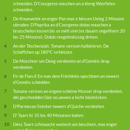
schneiden. D’Courgette wäschen an a kleng Wierfelen
schneiden.
3
De Knuewelek an enger Pan mat e bëssen Ueleg 2 Minutte
ubroden. D’Paprika an d’Courgette dobai maachen a
brutschelen lossen bis se mëll sinn (et dauert ongeféiert 20
bis 25 Minutte). Dobäi reegelméisseg dréien.
4
An der Tëschenzäit, Tomate-cerisen halbéieren. De
Schäffchen op 180°C virhëtzen.
5
De Moschter um Deeg verdeelen an d‘Geméis drop
verdeelen.
6
Fir de Flan d‘ Ee mat dem Frëshkéis opschloen an iwwert
d’Geméis schëdden.
7
Tomate-cerisen an engem schéine Muster drop verdeelen,
déi geschnidden Säit no uewen a liicht bäidrécken.
8
D’Parmesan Stécker iwwert d‘Quiche verdeelen.
9
D’ Taart fir 35 bis 40 Minutten baken.
10
Dëss Taart schmaacht wotlech am beschten, mat enger