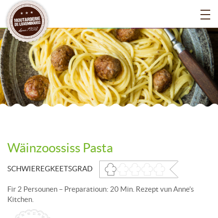
Wäinzoossiss Pasta
SCHWIEREGKEETSGRAD
Fir 2 Persounen – Preparatioun: 20 Min. Rezept vun Anne’s
Kitchen.