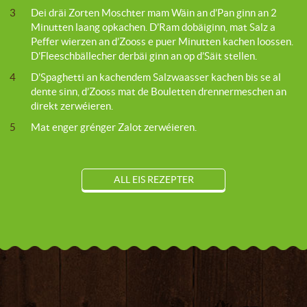
3
Dei dräi Zorten Moschter mam Wäin an d’Pan ginn an 2
Minutten laang opkachen. D’Ram dobäiginn, mat Salz a
Peffer wierzen an d’Zooss e puer Minutten kachen loossen.
D’Fleeschbällecher derbäi ginn an op d’Säit stellen.
4
D’Spaghetti an kachendem Salzwaasser kachen bis se al
dente sinn, d’Zooss mat de Bouletten drennermeschen an
direkt zerwéieren.
5
Mat enger grénger Zalot zerwéieren.
ALL EIS REZEPTER