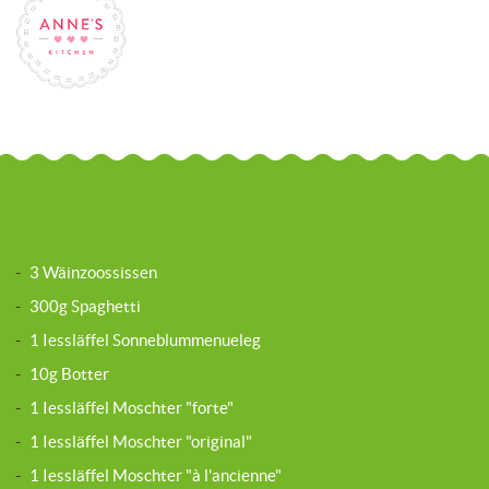
-
3 Wäinzoossissen
-
300g Spaghetti
-
1 Iessläffel Sonneblummenueleg
-
10g Botter
-
1 Iessläffel Moschter "forte"
-
1 Iessläffel Moschter "original"
-
1 Iessläffel Moschter "à l'ancienne"