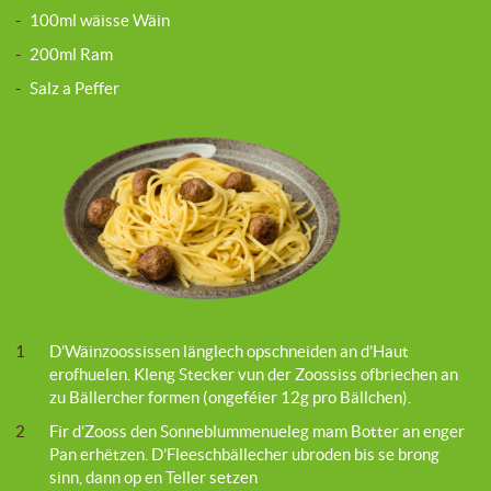
-
100ml wäisse Wäin
-
200ml Ram
-
Salz a Peffer
1
D’Wäinzoossissen länglech opschneiden an d’Haut
erofhuelen. Kleng Stecker vun der Zoossiss ofbriechen an
zu Bällercher formen (ongeféier 12g pro Bällchen).
2
Fir d’Zooss den Sonneblummenueleg mam Botter an enger
Pan erhëtzen. D’Fleeschbällecher ubroden bis se brong
sinn, dann op en Teller setzen