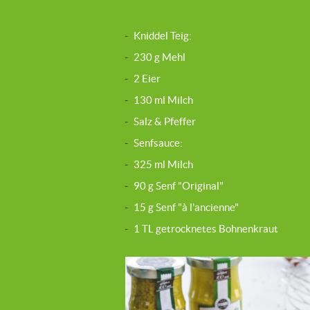
-
Kniddel Teig:
-
230 g Mehl
-
2 Eier
-
130 ml Milch
-
Salz & Pfeffer
-
Senfsauce:
-
325 ml Milch
-
90 g Senf "Original"
-
15 g Senf "à l'ancienne"
-
1 TL getrocknetes Bohnenkraut