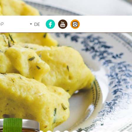
OP
DE