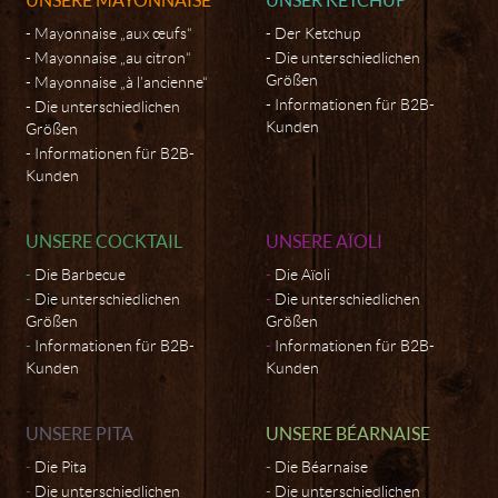
Mayonnaise „aux œufs“
Der Ketchup
Mayonnaise „au citron“
Die unterschiedlichen
Größen
Mayonnaise „à l’ancienne“
Informationen für B2B-
Die unterschiedlichen
Kunden
Größen
Informationen für B2B-
Kunden
UNSERE COCKTAIL
UNSERE AÏOLI
Die Barbecue
Die Aïoli
Die unterschiedlichen
Die unterschiedlichen
Größen
Größen
Informationen für B2B-
Informationen für B2B-
Kunden
Kunden
UNSERE PITA
UNSERE BÉARNAISE
Die Pita
Die Béarnaise
Die unterschiedlichen
Die unterschiedlichen