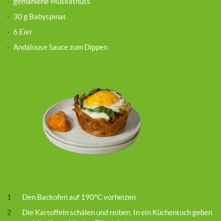
-
gemahlene Muskatnuss
-
30 g Babyspinat
-
6 Eier
-
Andalouse Sauce zum Dippen
1
Den Backofen auf 190°C vorheizen.
2
Die Kartoffeln schälen und reiben. In ein Küchentuch geben