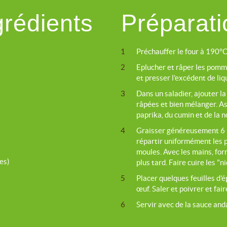
grédients
Préparati
1
Préchauffer le four à 190°C
2
Eplucher et râper les pomm
et presser l'excédent de liq
3
Dans un saladier, ajouter la
râpées et bien mélanger. As
paprika, du cumin et de la 
4
Graisser généreusement 6 m
répartir uniformément les 
moules. Avec les mains, for
es)
plus tard. Faire cuire les "
5
Placer quelques feuilles d'
œuf. Saler et poivrer et fa
6
Servir avec de la sauce and