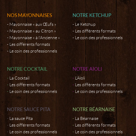
NOS MAYONNAISES
NOTRE KETCHUP
Mayonnaise « aux Œufs »
Le Ketchup
Mayonnaise « au Citron »
Les différents formats
Mayonnaise « à l’Ancienne »
Le coin des professionnels
Les différents formats
Le coin des professionnels
NOTRE COCKTAIL
NOTRE AÏOLI
La Cocktail
L'Aïoli
Les différents formats
Les différents formats
Le coin des professionnels
Le coin des professionnels
NOTRE SAUCE PITA
NOTRE BÉARNAISE
La sauce Pita
La Béarnaise
Les différents formats
Les différents formats
Le coin des professionnels
Le coin des professionnels