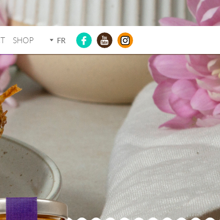
T
SHOP
FR