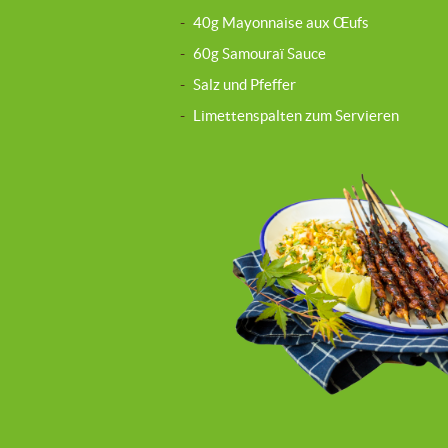
-
40g Mayonnaise aux Œufs
-
60g Samouraï Sauce
-
Salz und Pfeffer
-
Limettenspalten zum Servieren