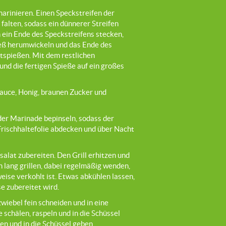
rinieren. Einen Speckstreifen der
 falten, sodass ein dünnerer Streifen
 ein Ende des Speckstreifens stecken,
eß herumwickeln und das Ende des
tspießen. Mit dem restlichen
und die fertigen Spieße auf ein großes
auce, Honig, braunen Zucker und
er Marinade bepinseln, sodass der
 Frischhaltefolie abdecken und über Nacht
alat zubereiten. Den Grill erhitzen und
lang grillen, dabei regelmäßig wenden,
weise verkohlt ist. Etwas abkühlen lassen,
 zubereitet wird.
wiebel fein schneiden und in eine
 schälen, raspeln und in die Schüssel
en und in die Schüssel geben.