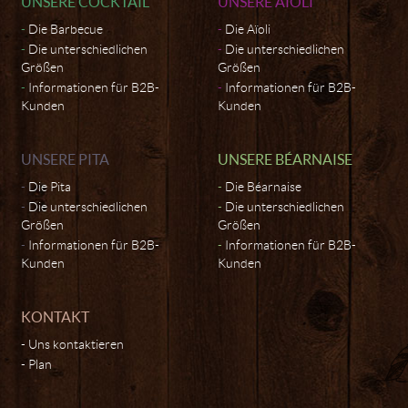
UNSERE COCKTAIL
UNSERE AÏOLI
Die Barbecue
Die Aïoli
Die unterschiedlichen
Die unterschiedlichen
Größen
Größen
Informationen für B2B-
Informationen für B2B-
Kunden
Kunden
UNSERE PITA
UNSERE BÉARNAISE
Die Pita
Die Béarnaise
Die unterschiedlichen
Die unterschiedlichen
Größen
Größen
Informationen für B2B-
Informationen für B2B-
Kunden
Kunden
KONTAKT
Uns kontaktieren
Plan