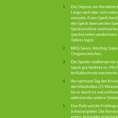
1
Die Oepsies am Vorabend ma
Länge nach über sich selbst
entsteht. Einen Spieß durch
den Speck dann um den Spi
Speckstreifens nochmal fes
Speckstreifen wiederholen 
Tablett legen.
2
BBQ-Sauce, Ketchup, Sojas
Oregano mischen.
3
Die Spieße rundherum mit d
Speck gut bedeckt ist. Mit
im Kühlschrank marinieren.
4
Am nächsten Tag den Krauts
den Maiskolben 25 Minuten 
bis er durch ist und stellen
während das andere Gemüse
5
Den Kohl und die Frühlingsz
Schüssel geben. Die Karotte
geben. Koriander grob hack