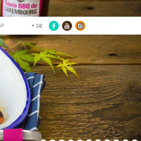
OP
DE