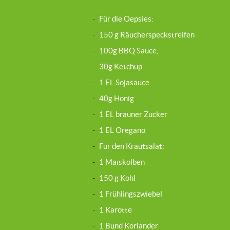
-
Für die Oepsies:
-
150 g Räucherspeckstreifen
-
100g BBQ Sauce,
-
30g Ketchup
-
1 EL Sojasauce
-
40g Honig
-
1 EL brauner Zucker
-
1 EL Oregano
-
Für den Krautsalat:
-
1 Maiskolben
-
150 g Kohl
-
1 Frühlingszwiebel
-
1 Karotte
-
1 Bund Koriander