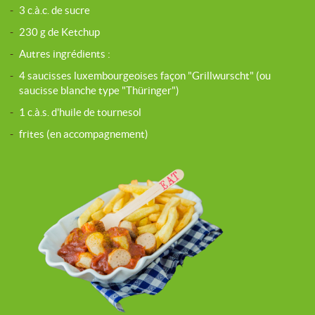
-
3 c.à.c. de sucre
-
230 g de Ketchup
-
Autres ingrédients :
-
4 saucisses luxembourgeoises façon "Grillwurscht" (ou
saucisse blanche type "Thüringer")
-
1 c.à.s. d'huile de tournesol
-
frites (en accompagnement)