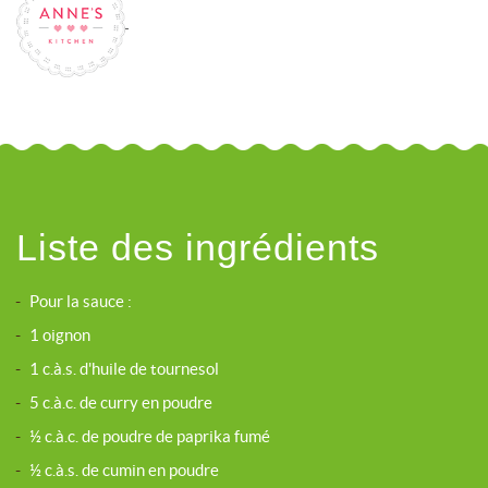
Liste des ingrédients
-
Pour la sauce :
-
1 oignon
-
1 c.à.s. d'huile de tournesol
-
5 c.à.c. de curry en poudre
-
½ c.à.c. de poudre de paprika fumé
-
½ c.à.s. de cumin en poudre