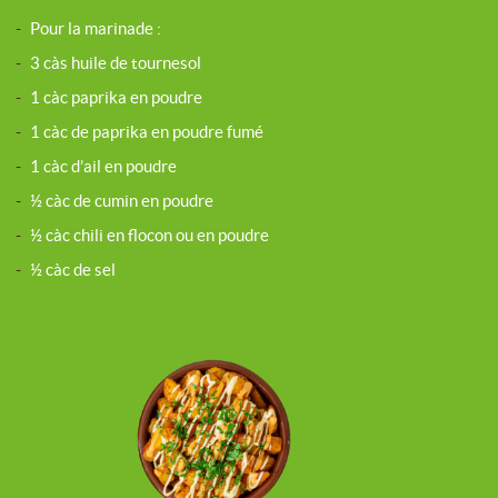
-
Pour la marinade :
-
3 càs huile de tournesol
-
1 càc paprika en poudre
-
1 càc de paprika en poudre fumé
-
1 càc d’ail en poudre
-
½ càc de cumin en poudre
-
½ càc chili en flocon ou en poudre
-
½ càc de sel