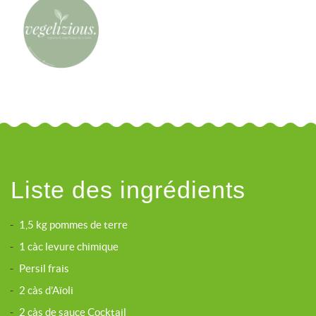
Liste des ingrédients
-
1,5 kg pommes de terre
-
1 càc levure chimique
-
Persil frais
-
2 càs d’Aïoli
-
2 càs de sauce Cocktail