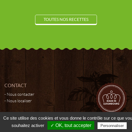
TOUTES NOS RECETTES
CONTACT
Nous contacter
Nous localiser
Ce site utilise des cookies et vous donne le contrôle sur ce que vo
© 2026 - Moutarderie de Luxembourg - Tous droits réservés -
Cookies
souhaitez activer
✓ OK, tout accepter
Personnaliser
Manager
-