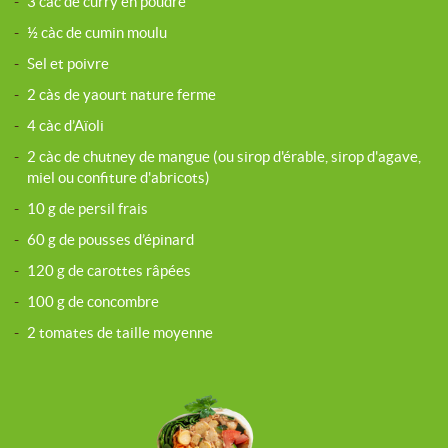
-
3 càc de curry en poudre
-
½ càc de cumin moulu
-
Sel et poivre
-
2 càs de yaourt nature ferme
-
4 càc d’Aïoli
-
2 càc de chutney de mangue (ou sirop d'érable, sirop d'agave,
miel ou confiture d'abricots)
-
10 g de persil frais
-
60 g de pousses d’épinard
-
120 g de carottes râpées
-
100 g de concombre
-
2 tomates de taille moyenne