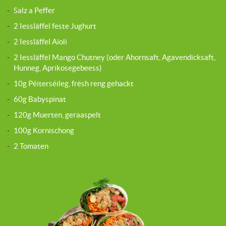
-
Salz a Peffer
-
2 Iessläffel feste Jughurt
-
2 Iessläffel Aïoli
-
2 Iessläffel Mango Chutney (oder Ahornsaft, Agavendicksaft,
Hunneg, Aprikosegebeess)
-
10g Péiterséileg, frësh reng gehackt
-
60g Babyspinat
-
120g Muerten, geraaspelt
-
100g Kornischong
-
2 Tomaten