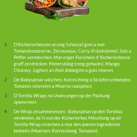
1
D’Kicherierbessen an eng Schossel ginn a mat
Tomatekonzentrat, Zitrounejus, Curry, Kräizkümmel, Salz a
Peffer vermëschen. Mat enger Forschett d’ Kicherierbesse
graff zerdrécken. Péiterséileg (reng gehackt), Mango
Chutney, Jughurt an Aïoli dobäiginn a gutt réieren.
2
De Babyspinat wäschen, Kornischong a Sträifen schneiden,
Tomaten véierelen a Muerte raaspelen.
3
D’Tortilla Wraps no Uweisungen op der Packung
opwiermen.
4
De Wrap zesummesetzen : Babyspinat op den Tortillas
verdeelen, da ¼ vun der Kicherierbes Mëschung op all
Tortilla Wrap sträichen a mat den aneren Ingrediente
beleeën (Muerten, Kornischong, Tomaten).