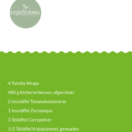
-
4 Tortilla Wraps
-
480 g Kicherierbessen, ofgeschott
-
2 Iessläffel Tomatekonzentrat
-
1 Iessläffel Zitrounejus
-
3 Téiläffel Currypolver
-
1/2 Téiläffel Kräizkümmel, gemuelen