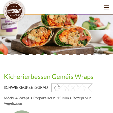
Kicherierbessen Geméis Wraps
SCHWIEREGKEETSGRAD
Mécht 4 Wraps • Preparatioun: 15 Min • Rezept vun
Vegelizious