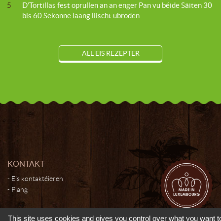
5
D’Tortillas fest oprullen an an enger Pan vu béide Säiten 30
bis 60 Sekonne laang liischt ubroden.
ALL EIS REZEPTER
KONTAKT
Eis kontaktéieren
Plang
This site uses cookies and gives you control over what you want t