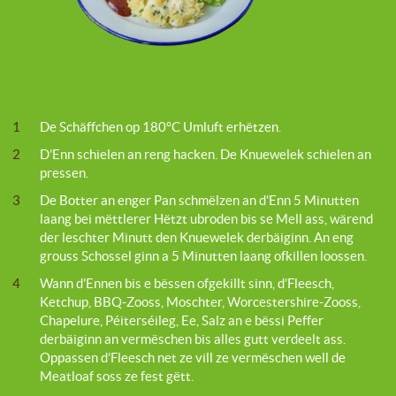
1
De Schäffchen op 180°C Umluft erhëtzen.
2
D’Enn schielen an reng hacken. De Knuewelek schielen an
pressen.
3
De Botter an enger Pan schmëlzen an d’Enn 5 Minutten
laang bei mëttlerer Hëtzt ubroden bis se Mell ass, wärend
der leschter Minutt den Knuewelek derbäiginn. An eng
grouss Schossel ginn a 5 Minutten laang ofkillen loossen.
4
Wann d’Ennen bis e bëssen ofgekillt sinn, d’Fleesch,
Ketchup, BBQ-Zooss, Moschter, Worcestershire-Zooss,
Chapelure, Péiterséileg, Ee, Salz an e bëssi Peffer
derbäiginn an vermëschen bis alles gutt verdeelt ass.
Oppassen d’Fleesch net ze vill ze vermëschen well de
Meatloaf soss ze fest gëtt.