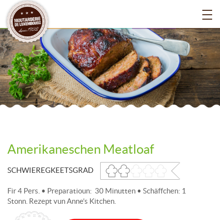
Amerikaneschen Meatloaf
SCHWIEREGKEETSGRAD
Fir 4 Pers. • Preparatioun: 30 Minutten • Schäffchen: 1
Stonn. Rezept vun Anne’s Kitchen.