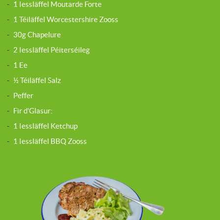
-
1 Iessläffel Moutarde Forte
-
1 Téiläffel Worcestershire Zooss
-
30g Chapelure
-
2 Iessläffel Péiterséileg
-
1 Ee
-
½ Téiläffel Salz
-
Peffer
-
Fir d’Glasur:
-
1 Iessläffel Ketchup
-
1 Iessläffel BBQ Zooss