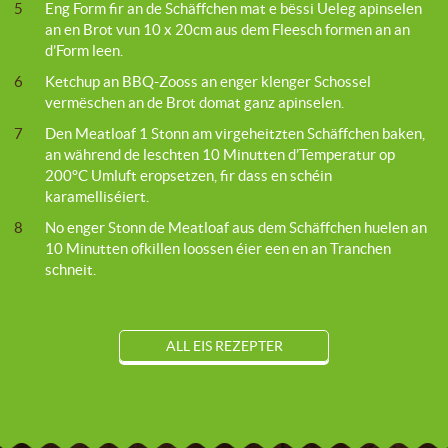
5
Eng Form fir an de Schäffchen mat e bëssi Ueleg apinselen
an en Brot vun 10 x 20cm aus dem Fleesch formen an an
d’Form leen.
6
Ketchup an BBQ-Zooss an enger klenger Schossel
vermëschen an de Brot domat ganz apinselen.
7
Den Meatloaf 1 Stonn am virgeheitzten Schäffchen baken,
an während de leschten 10 Minutten d’Temperatur op
200°C Umluft eropsetzen, fir dass en schéin
karamelliséiert.
8
No enger Stonn de Meatloaf aus dem Schäffchen huelen an
10 Minutten ofkillen loossen éier een en an Tranchen
schneit.
ALL EIS REZEPTER