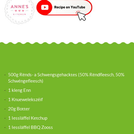
-
500g Rënds- a Schwengsgehacktes (50% Rëndfleesch, 50%
Schwéngefleesch)
-
1 kleng Enn
-
1 Knuewelekszéif
-
20g Botter
-
1 Iessläffel Ketchup
-
1 Iessläffel BBQ Zooss