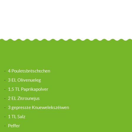
-
4 Pouletsbrëschtchen
-
3 EL Olivenueleg
-
1,5 TL Paprikapolver
-
2 EL Zitrounejus
-
3 gepresste Knuewelekszéiwen
-
1 TL Salz
-
Peffer