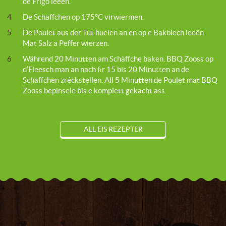
de Frigo leeën.
4
De Schäffchen op 175°C virwiermen.
5
De Poulet aus der Tut huelen an en op e Bakblech leeën.
Mat Salz a Peffer wierzen.
6
Während 20 Minutten am Schäffche baken. BBQ Zooss op
d‘Fleesch man an nach fir 15 bis 20 Minutten an de
Schäffchen zréckstellen. All 5 Minutten de Poulet mat BBQ
Zooss bepinsele bis e komplett gekacht ass.
ALL EIS REZEPTER