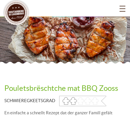
Pouletsbrëschtche mat BBQ Zooss
SCHWIEREGKEETSGRAD
En einfacht a schnellt Rezept dat der ganzer Famill gefält