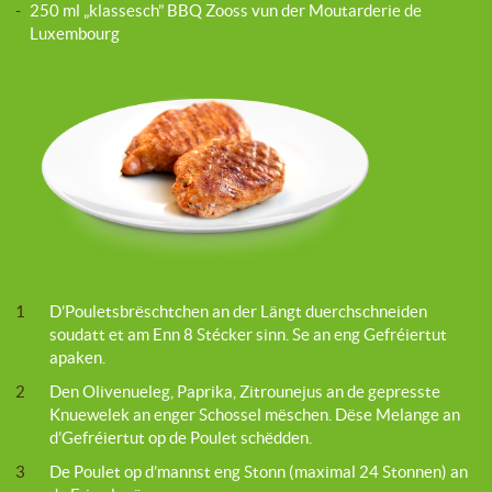
-
250 ml „klassesch” BBQ Zooss vun der Moutarderie de
Luxembourg
1
D’Pouletsbrëschtchen an der Längt duerchschneiden
soudatt et am Enn 8 Stécker sinn. Se an eng Gefréiertut
apaken.
2
Den Olivenueleg, Paprika, Zitrounejus an de gepresste
Knuewelek an enger Schossel mëschen. Dëse Melange an
d’Gefréiertut op de Poulet schëdden.
3
De Poulet op d’mannst eng Stonn (maximal 24 Stonnen) an