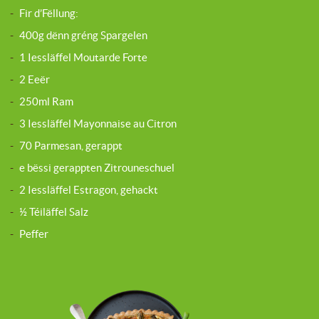
-
Fir d’Fëllung:
-
400g dënn gréng Spargelen
-
1 Iessläffel Moutarde Forte
-
2 Eeër
-
250ml Ram
-
3 Iessläffel Mayonnaise au Citron
-
70 Parmesan, gerappt
-
e bëssi gerappten Zitrouneschuel
-
2 Iessläffel Estragon, gehackt
-
½ Téiläffel Salz
-
Peffer