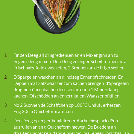
1
Fir den Deeg all d’Ingredienten an en Mixer ginn an zu
engem Deeg mixen. Den Deeg zu enger Scheif formen an a
Frischhaltefolie awéckelen, 2 Stonnen an de Frigo stellen.
2
D’Spargelen wäschen an di holzeg Enner ofschneiden. En
Dëppen mat Salzwaasser zum kachen bréngen, d’Spargelen
draginn, rëm opkachen loossen an dann 1 Minutt laang
kachen. Ofschëdden an ënnert kalem Waasser ofkillen.
3
No 2 Stonnen de Schäffchen op 180°C Umluft erhëtzen.
Eng 30cm Quicheform afetten.
4
Den Deeg op enger bemieltener Aarbechtsplack dënn
ausrullen an an d’Quicheform hiewen. De Buedem an
d’Säiten undrécken, dann e puermol mat enger Forschett an