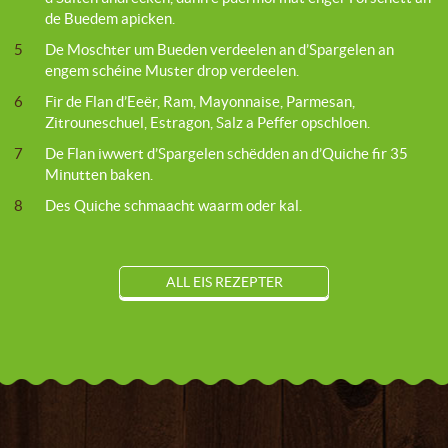
de Buedem apicken.
5
De Moschter um Bueden verdeelen an d’Spargelen an
engem schéine Muster drop verdeelen.
6
Fir de Flan d’Eeër, Ram, Mayonnaise, Parmesan,
Zitrouneschuel, Estragon, Salz a Peffer opschloen.
7
De Flan iwwert d’Spargelen schëdden an d’Quiche fir 35
Minutten baken.
8
Des Quiche schmaacht waarm oder kal.
ALL EIS REZEPTER