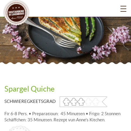
Spargel Quiche
SCHWIEREGKEETSGRAD
Fir 6-8 Pers. • Preparatioun: 45 Minutten • Frigo: 2 Stonnen
Schäffchen: 35 Minutten. Rezept vun Anne’s Kitchen.