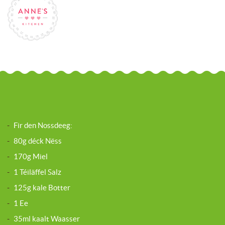
-
Fir den Nossdeeg:
-
80g déck Nëss
-
170g Miel
-
1 Téiläffel Salz
-
125g kale Botter
-
1 Ee
-
35ml kaalt Waasser