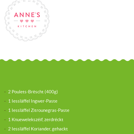
-
2 Poulets-Brëscht (400g)
-
1 Iessläffel Ingwer-Paste
-
1 Iessläffel Zitrounegras-Paste
-
1 Knuewelekszéif, zerdréckt
-
2 Iessläffel Koriander, gehackt