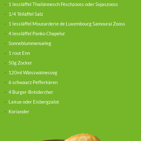
-
1 Iessläffel Thailännesch Fëschzooss oder Sojaszooss
-
1/4 Téiläffel Salz
-
1 Iessläffel Moutarderie de Luxembourg Samouraï Zooss
-
4 Iessläffel Panko Chapelur
-
Sonneblummenueleg
-
1 rout Enn
-
50g Zocker
-
120ml Wäisswäinesseg
-
6 schwaarz Pefferkären
-
4 Burger-Bréidercher
-
Laitue oder Eisbergzalot
-
Koriander