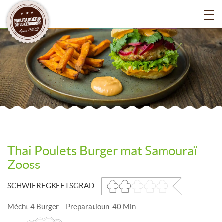
Thai Poulets Burger mat Samouraï
Zooss
SCHWIEREGKEETSGRAD
Mécht 4 Burger – Preparatioun: 40 Min