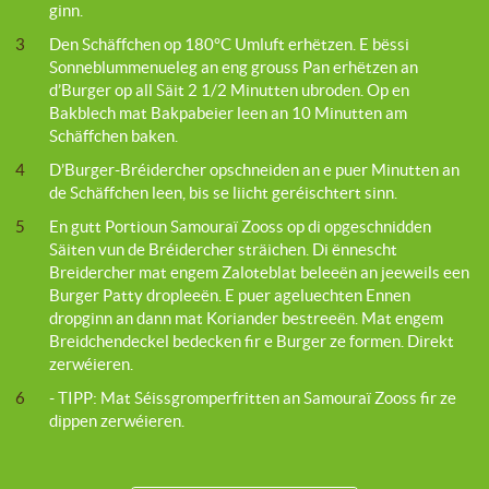
ginn.
3
Den Schäffchen op 180°C Umluft erhëtzen. E bëssi
Sonneblummenueleg an eng grouss Pan erhëtzen an
d’Burger op all Säit 2 1/2 Minutten ubroden. Op en
Bakblech mat Bakpabeier leen an 10 Minutten am
Schäffchen baken.
4
D’Burger-Bréidercher opschneiden an e puer Minutten an
de Schäffchen leen, bis se liicht geréischtert sinn.
5
En gutt Portioun Samouraï Zooss op di opgeschnidden
Säiten vun de Bréidercher sträichen. Di ënnescht
Breidercher mat engem Zaloteblat beleeën an jeeweils een
Burger Patty dropleeën. E puer ageluechten Ennen
dropginn an dann mat Koriander bestreeën. Mat engem
Breidchendeckel bedecken fir e Burger ze formen. Direkt
zerwéieren.
6
- TIPP: Mat Séissgromperfritten an Samouraï Zooss fir ze
dippen zerwéieren.