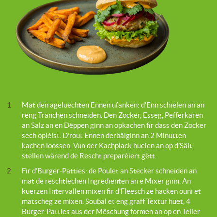
1
Mat den ageluechten Ennen ufänken: d’Enn schielen an an
reng Tranchen schneiden. Den Zocker, Esseg, Pefferkären
an Salz an en Dëppen ginn an opkachen fir dass den Zocker
sech opléist. D’rout Ennen derbäiginn an 2 Minutten
kachen loossen. Vun der Kachplack huelen an op d’Säit
stellen wärend de Rescht preparéiert gëtt.
2
Fir d’Burger-Patties: de Poulet an Stecker schneiden an
mat de reschtlechen Ingredienten an e Mixer ginn. An
kuerzen Intervallen mixen fir d’Fleesch ze hacken ouni et
matscheg ze mixen. Soubal et eng graff Textur huet, 4
Burger-Patties aus der Mëschung formen an op en Teller