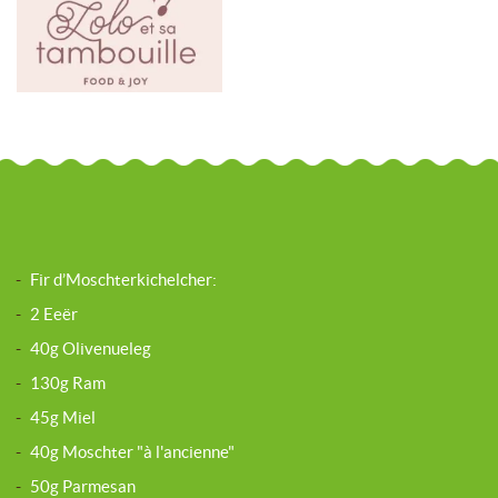
-
Fir d’Moschterkichelcher:
-
2 Eeër
-
40g Olivenueleg
-
130g Ram
-
45g Miel
-
40g Moschter "à l'ancienne"
-
50g Parmesan