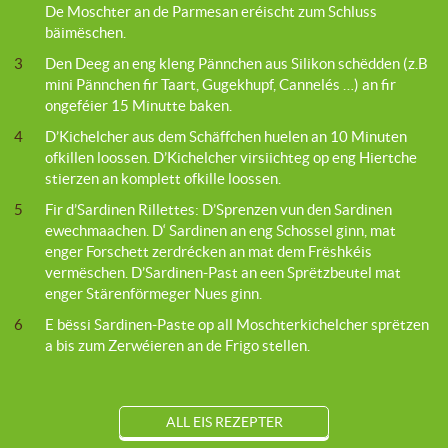
De Moschter an de Parmesan eréischt zum Schluss
bäimëschen.
3
Den Deeg an eng kleng Pännchen aus Silikon schëdden (z.B
mini Pännchen fir Taart, Gugekhupf, Cannelés …) an fir
ongeféier 15 Minutte baken.
4
D’Kichelcher aus dem Schäffchen huelen an 10 Minuten
ofkillen loossen. D’Kichelcher virsiichteg op eng Hiertche
stierzen an komplett ofkille loossen.
5
Fir d’Sardinen Rillettes: D’Sprenzen vun den Sardinen
ewechmaachen. D‘ Sardinen an eng Schossel ginn, mat
enger Forschett zerdrécken an mat dem Frëshkéis
vermëschen. D’Sardinen-Past an een Sprëtzbeutel mat
enger Stärenförmeger Nues ginn.
6
E bëssi Sardinen-Paste op all Moschterkichelcher sprëtzen
a bis zum Zerwéieren an de Frigo stellen.
ALL EIS REZEPTER