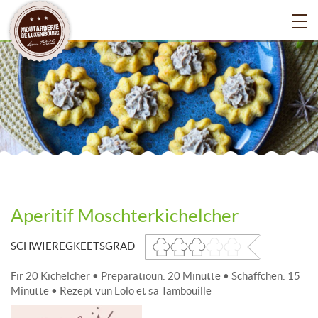
Aperitif Moschterkichelcher
SCHWIEREGKEETSGRAD
Fir 20 Kichelcher • Preparatioun: 20 Minutte • Schäffchen: 15
Minutte • Rezept vun Lolo et sa Tambouille