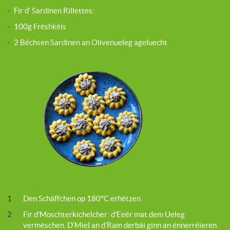
-
Fir d‘ Sardinen Rillettes:
-
100g Frëshkéis
-
2 Béchsen Sardinen an Olivenueleg ageluecht
1
Den Schäffchen op 180°C erhëtzen.
2
Fir d'Moschterkichelcher: d’Eeër mat dem Ueleg
vermëschen. D‘Miel an d’Ram derbäi ginn an ënnerréieren.