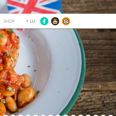
SHOP
LU