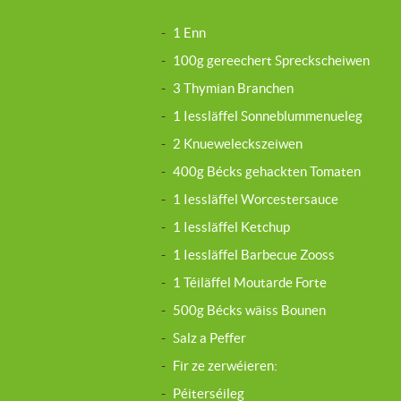
-
1 Enn
-
100g gereechert Spreckscheiwen
-
3 Thymian Branchen
-
1 Iessläffel Sonneblummenueleg
-
2 Knueweleckszeiwen
-
400g Bécks gehackten Tomaten
-
1 Iessläffel Worcestersauce
-
1 Iessläffel Ketchup
-
1 Iessläffel Barbecue Zooss
-
1 Téiläffel Moutarde Forte
-
500g Bécks wäiss Bounen
-
Salz a Peffer
-
Fir ze zerwéieren:
-
Péiterséileg