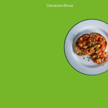
-
Getoasten Brout