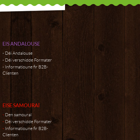
EIS ANDALOUSE
Déi Andalouse
Déi verschidde Formater
Informatioune fir B2B-
Clienten
EISE SAMOURAÏ
Den samouraï
Déi verschidde Formater
Informatioune fir B2B-
Clienten