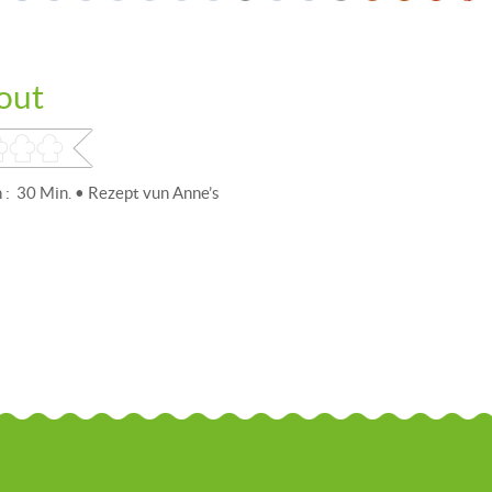
out
 : 30 Min. • Rezept vun Anne’s