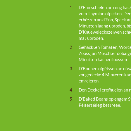
1
D’Enn schielen an reng hac
vum Thymian ofpicken. De
erhëtzen an d’Enn, Speck a
Minutten laang ubroden, bi
D’Knueweleckszeiwen schie
mat ubroden.
2
Gehackten Tomaten, Worces
Zooss, an Moschter dobäigin
Minutten kachen loossen.
3
D’Bounen ofgéissen an ofw
zougedeckt 4 Minutten kach
emreieren.
4
Den Deckel erofhuelen an 
5
D’Baked Beans op engem St
Péiterséileg bestreeë.