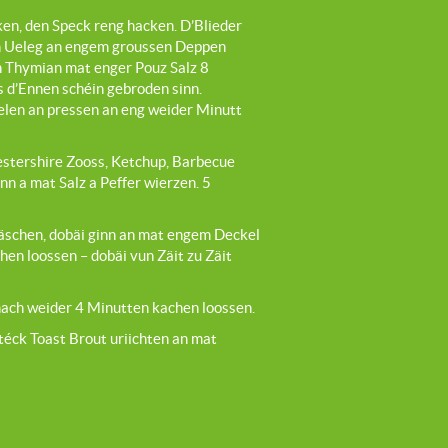
ken, den Speck reng hacken. D’Blieder
n Ueleg an engem groussen Deppen
n Thymian mat enger Pouz Salz 8
s d’Ennen schéin gebroden sinn.
len an pressen an eng weider Minutt
tershire Zooss, Ketchup, Barbecue
n a mat Salz a Peffer wierzen. 5
äschen, dobäi ginn an mat engem Deckel
en loossen – dobäi vun Zäit zu Zäit
nach weider 4 Minutten kachen loossen.
éck Toast Brout uriichten an mat