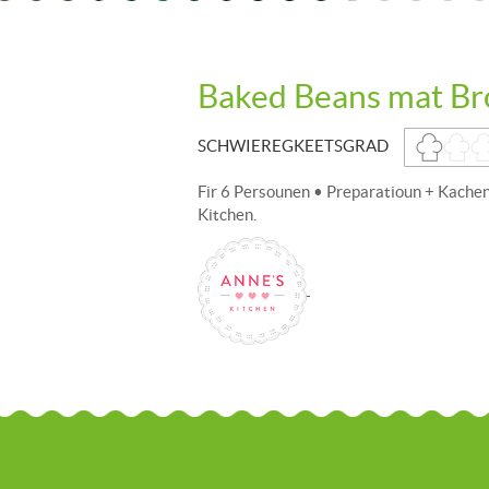
Baked Beans mat Br
SCHWIEREGKEETSGRAD
Fir 6 Persounen • Preparatioun + Kachen
Kitchen.