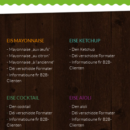
EIS MAYONNAISE
EISE KETCHUP
Mayonnaise „aux œufs“
Den Ketchup
Mayonnaise „au citron“
Déi verschidde Formater
Mayonnaise „à l’ancienne“
Informatioune fir B2B-
Clienten
Déi verschidde Formater
Informatioune fir B2B-
Clienten
EISE COCKTAIL
EISE AÏOLI
Den cocktail
Den aïoli
Déi verschidde Formater
Déi verschidde Formater
Informatioune fir B2B-
Informatioune fir B2B-
Clienten
Clienten