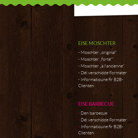
EISE MOSCHTER
Moschter „original“
Moschter „forte“"
Moschter „à l’ancienne“
Déi verschidde Formater
Informatioune fir B2B-
Clienten
EISE BARBECUE
Den barbecue
Déi verschidde Formater
Informatioune fir B2B-
Clienten