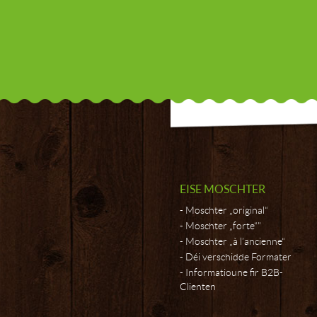
EISE MOSCHTER
Moschter „original“
Moschter „forte“"
Moschter „à l’ancienne“
Déi verschidde Formater
Informatioune fir B2B-
Clienten