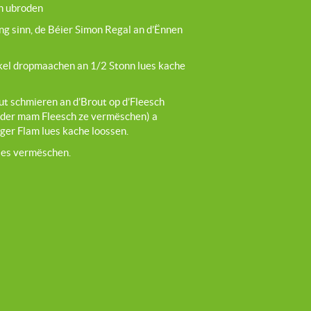
n ubroden
g sinn, de Béier Simon Regal an d’Ënnen
kel dropmaachen an 1/2 Stonn lues kache
t schmieren an d’Brout op d’Fleesch
 oder mam Fleesch ze vermëschen) a
ger Flam lues kache loossen.
lles vermëschen.