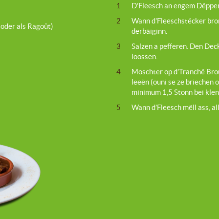
1
D’Fleesch an engem Dëppe
2
Wann d’Fleeschstécker bron
oder als Ragoût)
derbäiginn.
3
Salzen a pefferen. Den Dec
loossen.
4
Moschter op d’Tranchë Brou
leeën (ouni se ze briechen
minimum 1,5 Stonn bei klen
5
Wann d’Fleesch mëll ass, a