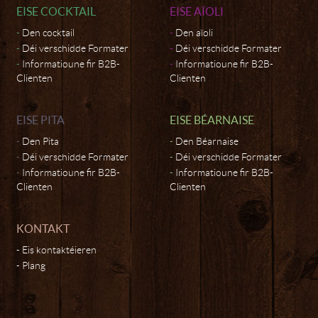
EISE COCKTAIL
EISE AÏOLI
Den cocktail
Den aïoli
Déi verschidde Formater
Déi verschidde Formater
Informatioune fir B2B-
Informatioune fir B2B-
Clienten
Clienten
EISE PITA
EISE BÉARNAISE
Den Pita
Den Béarnaise
Déi verschidde Formater
Déi verschidde Formater
Informatioune fir B2B-
Informatioune fir B2B-
Clienten
Clienten
KONTAKT
Eis kontaktéieren
Plang