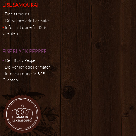
EISE SAMOURAÏ
Den samouraï
Déi verschidde Formater
Informatioune fir B2B-
Clienten
EISE BLACK PEPPER
Den Black Pepper
Déi verschidde Formater
Informatioune fir B2B-
Clienten