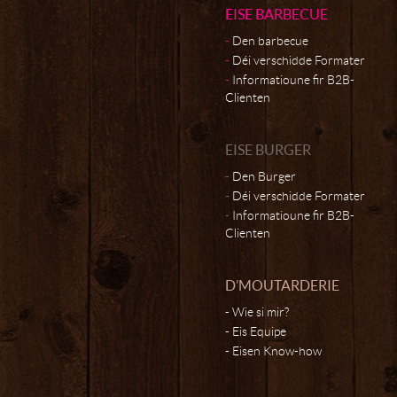
EISE BARBECUE
Den barbecue
Déi verschidde Formater
Informatioune fir B2B-
Clienten
EISE BURGER
Den Burger
Déi verschidde Formater
Informatioune fir B2B-
Clienten
D’MOUTARDERIE
Wie si mir?
Eis Equipe
Eisen Know-how