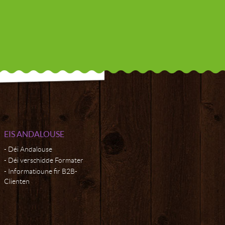
EIS ANDALOUSE
Déi Andalouse
Déi verschidde Formater
Informatioune fir B2B-
Clienten