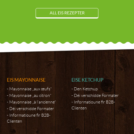
ALL EIS REZEPTER
EIS MAYONNAISE
EISE KETCHUP
Mayonnaise „aux œufs“
Den Ketchup
Mayonnaise „au citron“
Déi verschidde Formater
Mayonnaise „à l’ancienne“
Informatioune fir B2B-
Clienten
Déi verschidde Formater
Informatioune fir B2B-
Clienten