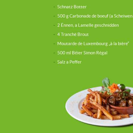
-
Schnatz Botter
-
500 g Carbonade de boeuf (a Scheiwen 
-
2 Ënnen, a Lamelle geschnidden
-
4 Tranchë Brout
-
Moutarde de Luxembourg „à la bière“
-
500 ml Béier Simon Régal
-
Salz a Peffer