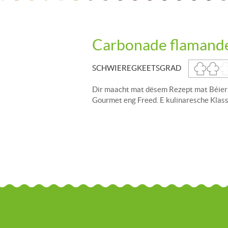
Carbonade flamand
SCHWIEREGKEETSGRAD
Dir maacht mat dësem Rezept mat Béier
Gourmet eng Freed. E kulinaresche Klass