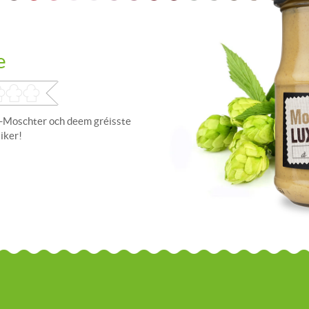
e
-Moschter och deem gréisste
iker!