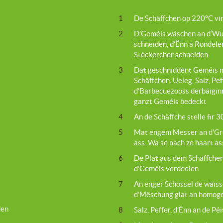
1
De Schäffchen op 220°C v
2
D’Geméis wäschen an d‘Wue
schneiden, d’Ënn a Rondele
Stéckercher schneiden
3
Dat geschniddent Geméis m
Schäffchen. Ueleg, Salz, Pe
d’Barbecuezooss derbäiginn
ganzt Geméis bedeckt
4
An de Schäffche stelle fir 
5
Mat engem Messer an d’Gro
ass. Wa se nach ze haart as
6
De Plat aus dem Schäffchen
d’Geméis verdeelen
7
An enger Schossel de wäiss
d’Mëschung glat an homog
den
8
Salz, Peffer, d’Ënn an de Pé