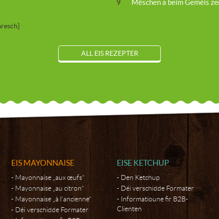
9
Mëschen a beim Geméis ze
ALL EIS REZEPTER
EIS MAYONNAISE
EISE KETCHUP
Mayonnaise „aux œufs“
Den Ketchup
Mayonnaise „au citron“
Déi verschidde Formater
Mayonnaise „à l’ancienne“
Informatioune fir B2B-
Clienten
Déi verschidde Formater