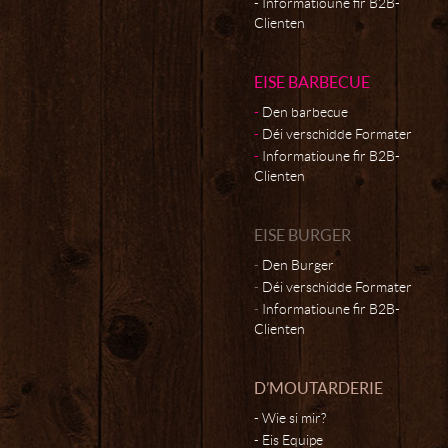
Informatioune fir B2B-
Clienten
EISE BARBECUE
Den barbecue
Déi verschidde Formater
Informatioune fir B2B-
Clienten
EISE BURGER
Den Burger
Déi verschidde Formater
Informatioune fir B2B-
Clienten
D’MOUTARDERIE
Wie si mir?
Eis Equipe