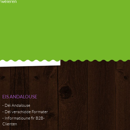
rwéieren
EIS ANDALOUSE
Déi Andalouse
Déi verschidde Formater
Informatioune fir B2B-
Clienten