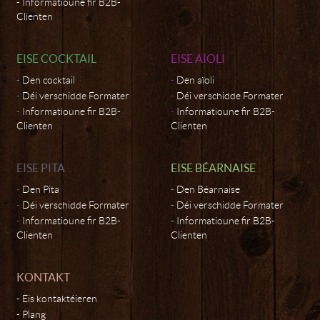
Informatioune fir B2B-
Clienten
EISE COCKTAIL
EISE AÏOLI
Den cocktail
Den aïoli
Déi verschidde Formater
Déi verschidde Formater
Informatioune fir B2B-
Informatioune fir B2B-
Clienten
Clienten
EISE PITA
EISE BÉARNAISE
Den Pita
Den Béarnaise
Déi verschidde Formater
Déi verschidde Formater
Informatioune fir B2B-
Informatioune fir B2B-
Clienten
Clienten
KONTAKT
Eis kontaktéieren
Plang