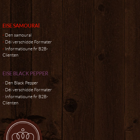
EISE SAMOURAÏ
Den samouraï
Déi verschidde Formater
Informatioune fir B2B-
Clienten
EISE BLACK PEPPER
Den Black Pepper
Déi verschidde Formater
Informatioune fir B2B-
Clienten