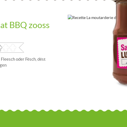
at BBQ zooss
 Fleesch oder Fësch, dëst
ngen