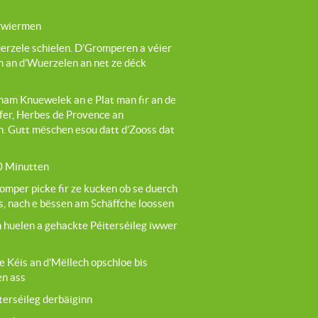
irwiermen
rzele schielen. D’Gromperen a véier
n an d’Wuerzelen an net ze déck
am Knuewelek an e Plat man fir an de
ffer, Herbes de Provence an
. Gutt mëschen esou datt d’Zooss dat
30 Minutten
mper picke fir ze kucken ob se duerch
s, nach e bëssen am Schäffche loossen
 huelen a gehackte Péiterséileg iwwer
e Kéis an d’Mëllech opschloe bis
en ass
iterséileg derbäiginn