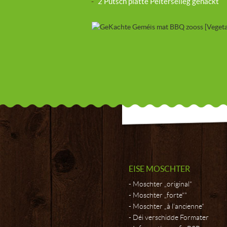
-
2 Putsch platte Péiterséileg gehackt
EISE MOSCHTER
Moschter „original“
Moschter „forte“"
Moschter „à l’ancienne“
Déi verschidde Formater