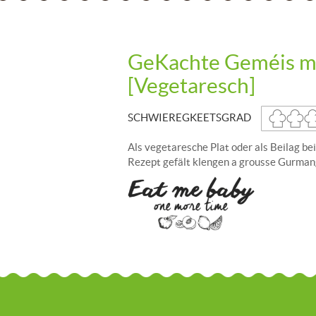
GeKachte Geméis m
[Vegetaresch]
SCHWIEREGKEETSGRAD
Als vegetaresche Plat oder als Beilag bei
Rezept gefält klengen a grousse Gurma