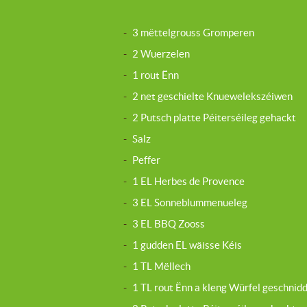
-
3 mëttelgrouss Gromperen
-
2 Wuerzelen
-
1 rout Ënn
-
2 net geschielte Knuewelekszéiwen
-
2 Putsch platte Péiterséileg gehackt
-
Salz
-
Peffer
-
1 EL Herbes de Provence
-
3 EL Sonneblummenueleg
-
3 EL BBQ Zooss
-
1 gudden EL wäisse Kéis
-
1 TL Mëllech
-
1 TL rout Ënn a kleng Würfel geschnid