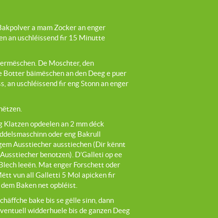
akpolver a mam Zocker an enger
n an uschléissend fir 15 Minutte
 vermëschen. De Moschter, den
e Botter bäimëschen an den Deeg e puer
ss, an uschléissend fir eng Stonn an enger
hëtzen.
g Klatzen opdeelen an 2 mm déck
uddelsmaschinn oder eng Bakrull
gem Ausstiecher ausstiechen (Dir kënnt
Ausstiecher benotzen). D’Galleti op ee
lech leeën. Mat enger Forschett oder
t vun all Galletti 5 Mol apicken fir
 dem Baken net opbléist.
häffche bake bis se gëlle sinn, dann
 eventuell widderhuele bis de ganzen Deeg