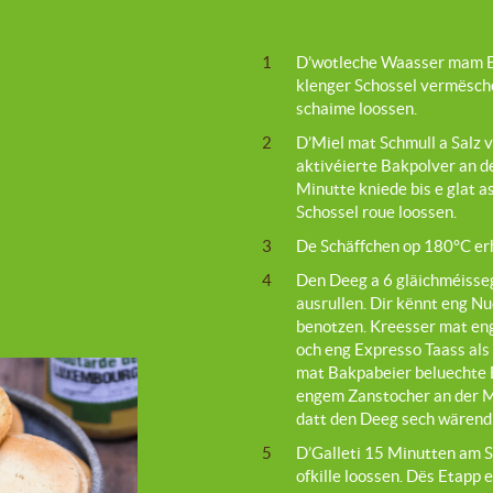
1
D’wotleche Waasser mam B
klenger Schossel vermësche
schaime loossen.
2
D’Miel mat Schmull a Salz
aktivéierte Bakpolver an d
Minutte kniede bis e glat a
Schossel roue loossen.
3
De Schäffchen op 180°C er
4
Den Deeg a 6 gläichméisse
ausrullen. Dir kënnt eng N
benotzen. Kreesser mat en
och eng Expresso Taass als 
mat Bakpabeier beluechte B
engem Zanstocher an der Mët
datt den Deeg sech wärend
5
D’Galleti 15 Minutten am Sc
ofkille loossen. Dës Etapp