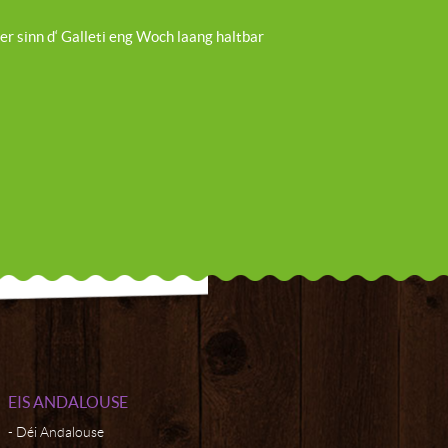
r sinn d‘ Galleti eng Woch laang haltbar
EIS ANDALOUSE
Déi Andalouse