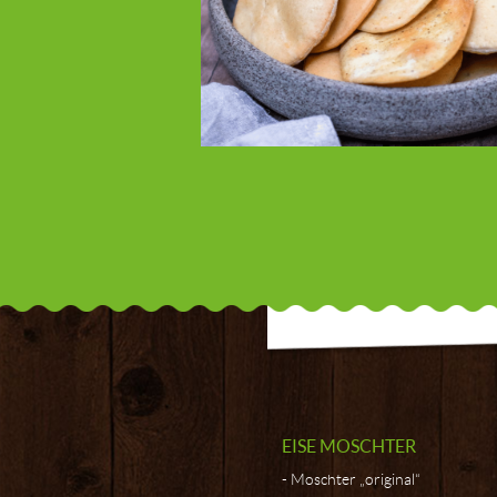
EISE MOSCHTER
Moschter „original“