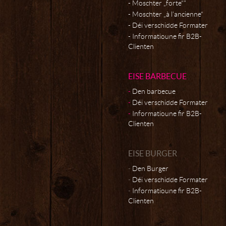
Moschter „forte“"
Moschter „à l’ancienne“
Déi verschidde Formater
Informatioune fir B2B-
Clienten
EISE BARBECUE
Den barbecue
Déi verschidde Formater
Informatioune fir B2B-
Clienten
EISE BURGER
Den Burger
Déi verschidde Formater
Informatioune fir B2B-
Clienten