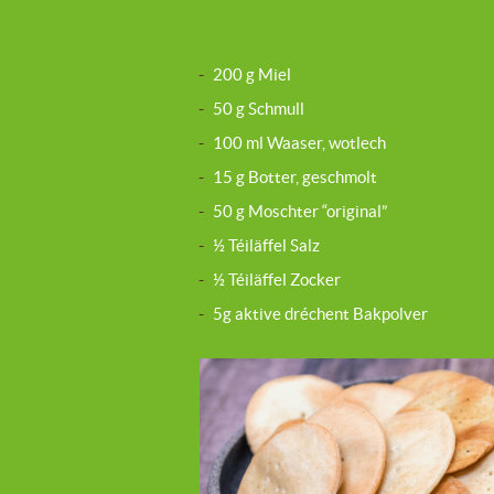
-
200 g Miel
-
50 g Schmull
-
100 ml Waaser, wotlech
-
15 g Botter, geschmolt
-
50 g Moschter “original”
-
½ Téiläffel Salz
-
½ Téiläffel Zocker
-
5g aktive dréchent Bakpolver