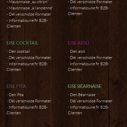
Mayonnaise „au citron“
Déi verschidde Formater
Mayonnaise „à l’ancienne“
Informatioune fir B2B-
Clienten
Déi verschidde Formater
Informatioune fir B2B-
Clienten
EISE COCKTAIL
EISE AÏOLI
Den cocktail
Den aïoli
Déi verschidde Formater
Déi verschidde Formater
Informatioune fir B2B-
Informatioune fir B2B-
Clienten
Clienten
EISE PITA
EISE BÉARNAISE
Den Pita
Den Béarnaise
Déi verschidde Formater
Déi verschidde Formater
Informatioune fir B2B-
Informatioune fir B2B-
Clienten
Clienten