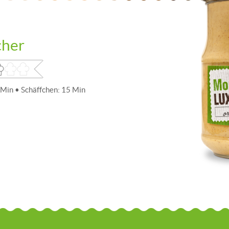
cher
 Min • Schäffchen: 15 Min