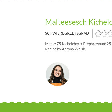
Malteesesch Kichel
SCHWIEREGKEETSGRAD
Mécht 75 Kichelcher • Preparatioun: 25
Recipe by
Apron&Whisk