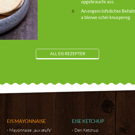
opgebraucht ass.
6
An engem loftdichte Behälte
a bleiwe schéi knuspereg.
ALL EIS REZEPTER
EIS MAYONNAISE
EISE KETCHUP
Mayonnaise „aux œufs“
Den Ketchup