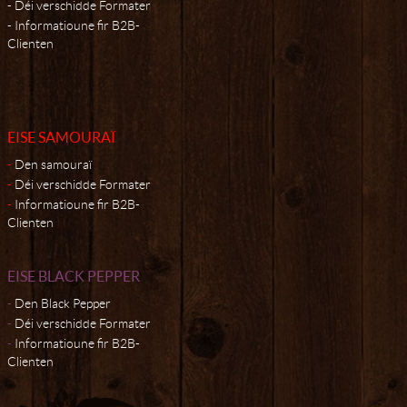
Déi verschidde Formater
Informatioune fir B2B-
Clienten
EISE SAMOURAÏ
Den samouraï
Déi verschidde Formater
Informatioune fir B2B-
Clienten
EISE BLACK PEPPER
Den Black Pepper
Déi verschidde Formater
Informatioune fir B2B-
Clienten