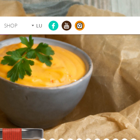
SHOP
LU