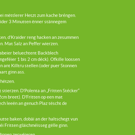
bei mëttlerer Hetzt zum kache bréngen.
eider 3 Minutten ënner stännegem
ken, d’Kraider reng hacken an zesummen
. Mat Salz an Peffer wierzen.
abeier beluechtent Backblech
geféier 1 bis 2 cm déck). Ofkille loossen
n ant Killtru stellen (oder puer Stonnen
aart ginn ass.
rhëtzen.
 stierzen. D’Polenta an „Fritten Stécker“
2cm breet). D’Fritten op een mat
ch leeën an genuch Plaz tëscht de
utte baken, dobäi an der haltschegt vun
éi Fritten gläichméisseg gëlle ginn.
dippen zerwéieren.