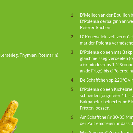
1
D’Mëllech an der Bouillon 
D’Polenta derbäiginn an w
Réieren kachen.
2
D’ Knuewelekszéif zerdréc
mat der Polenta vermëschen
3
D’Polenta op een mat Bakp
éiterséileg, Thymian, Rosmarin)
gläichméisseg verdeelen (on
a fir mindestens 1-2 Stonne
an de Frigo) bis d‘Polenta h
4
De Schäffchen op 220°C vi
5
D’Polenta op een Kichebriet
schneiden (ongeféier 1 bis 
Bakpabeier beluechtent Ble
Fritten loossen.
6
Am Schäffche fir 30-35 Min
der Zäit emdreien fir dass d
7
Mat Samouraï Zooss fir ze 