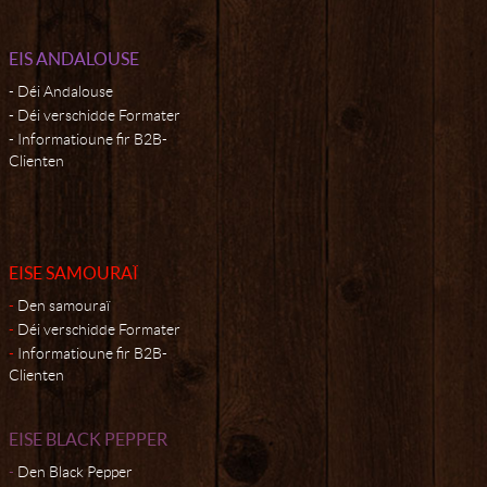
EIS ANDALOUSE
Déi Andalouse
Déi verschidde Formater
Informatioune fir B2B-
Clienten
EISE SAMOURAÏ
Den samouraï
Déi verschidde Formater
Informatioune fir B2B-
Clienten
EISE BLACK PEPPER
Den Black Pepper