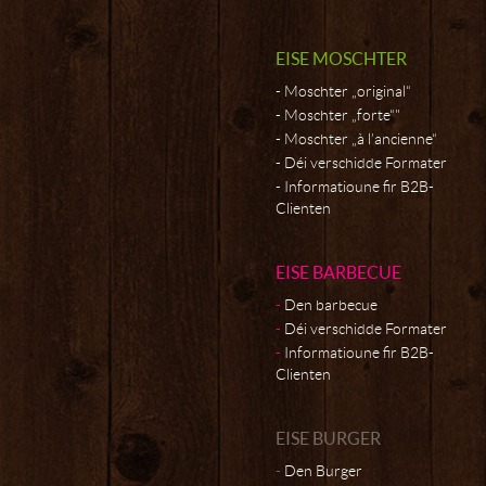
EISE MOSCHTER
Moschter „original“
Moschter „forte“"
Moschter „à l’ancienne“
Déi verschidde Formater
Informatioune fir B2B-
Clienten
EISE BARBECUE
Den barbecue
Déi verschidde Formater
Informatioune fir B2B-
Clienten
EISE BURGER
Den Burger