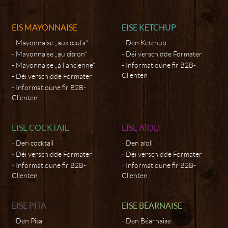
EIS MAYONNAISE
EISE KETCHUP
Mayonnaise „aux œufs“
Den Ketchup
Mayonnaise „au citron“
Déi verschidde Formater
Mayonnaise „à l’ancienne“
Informatioune fir B2B-
Clienten
Déi verschidde Formater
Informatioune fir B2B-
Clienten
EISE COCKTAIL
EISE AÏOLI
Den cocktail
Den aïoli
Déi verschidde Formater
Déi verschidde Formater
Informatioune fir B2B-
Informatioune fir B2B-
Clienten
Clienten
EISE PITA
EISE BÉARNAISE
Den Pita
Den Béarnaise