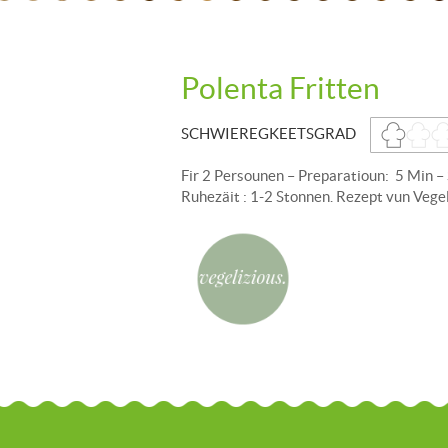
Polenta Fritten
SCHWIEREGKEETSGRAD
Fir 2 Persounen – Preparatioun: 5 Min –
Ruhezäit : 1-2 Stonnen. Rezept vun Vegel