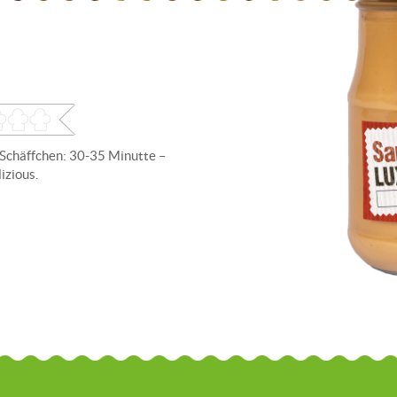
 Schäffchen: 30-35 Minutte –
izious.