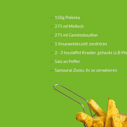
-
150g Polenta
-
275 ml Mëllech
-
275 ml Geméisbouillon
-
1 Knuewelekszéif, zerdréckt
-
2 - 3 Iessläffel Kraider, gehackt (z.B P
-
Salz an Peffer
-
Samouraï Zooss, fir ze zerwéieren