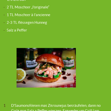
-
2 TL Moschter „l’originale“
-
1 TL Moschter à l’ancienne
-
2-3 TL flëssegen Hunneg
-
Salz a Peffer
1
D'Saumonsfileten mat Zitrounejus beträufelen, dann no
Goût mat Salz a Peffer wierzen. Entweder um Grill (am