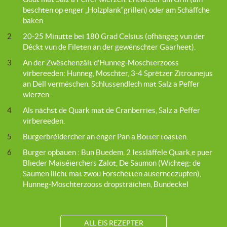
beschten op enger „Holzplank“grillen) oder am Schäffche
baken.
2
20-25 Minutte bei 180 Grad Celsius (ofhängeg vun der
Déckt vun de Fileten an der gewënschter Gaarheet).
3
An der Zwëschenzäit d'Hunneg-Moschterzooss
virbereeden: Hunneg, Moschter, 3-4 Sprëtzer Zitrounejus
an Dëll vermëschen. Schlussendlech mat Salz a Peffer
wierzen.
4
Als nächst de Quark mat de Cranberries, Salz a Peffer
virbereeden.
5
Burgerbréidercher an enger Pan a Botter toasten.
6
Burger opbauen : Bun Buedem, 2 Iessläffele Quark,e puer
Blieder Maiséierchers Zalot, De Saumon (Wichteg: de
Saumen liicht mat zwou Forschetten auserneezupfen),
Hunneg-Moschterzooss dropsträichen, Bundeckel
ALL EIS REZEPTER