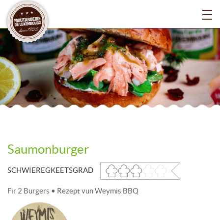
Saumonburger
SCHWIEREGKEETSGRAD
Fir 2 Burgers • Rezept vun Weymis BBQ