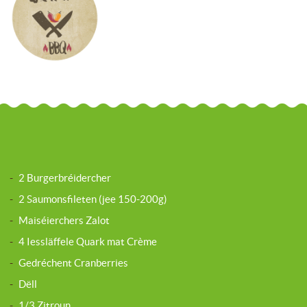
-
2 Burgerbréidercher
-
2 Saumonsfileten (jee 150-200g)
-
Maiséierchers Zalot
-
4 Iessläffele Quark mat Crème
-
Gedréchent Cranberries
-
Dëll
-
1/3 Zitroun