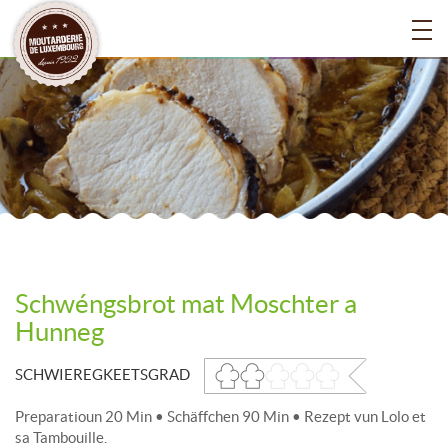
Schwéngsbrot mat Moschter a
Hunneg
SCHWIEREGKEETSGRAD
Preparatioun 20 Min • Schäffchen 90 Min • Rezept vun Lolo et
sa Tambouille.