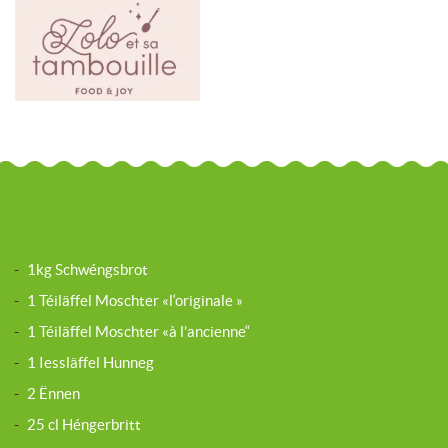
-
1kg Schwéngsbrot
-
1 Téiläffel Moschter «l‘originale »
-
1 Téiläffel Moschter «à l’ancienne“
-
1 Iessläffel Hunneg
-
2 Ënnen
-
25 cl Héngerbritt