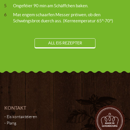
5
Ongeféier 90 min am Schäffchen baken.
6
Mat engem schaarfen Messer préiwen, ob den
Schwéngsbrot duerch ass. (Kerntemperatur 65°-70°)
ALL EIS REZEPTER
KONTAKT
Eis kontaktéieren
Plang