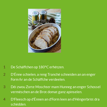
1
De Schäffchen op 180°C erhëtzen.
2
D’Ënne schielen, a reng Tranchë schneiden an an enger
Form fir an de Schäffche verdeelen.
3
Déi zwou Zorte Moschter mam Hunneg an enger Schossel
vermëschen an de Brot domat ganz apinselen.
4
D’Fleesch op d’Ënnen an d’Form leen an d’Héngerbritt dra
schëdden.