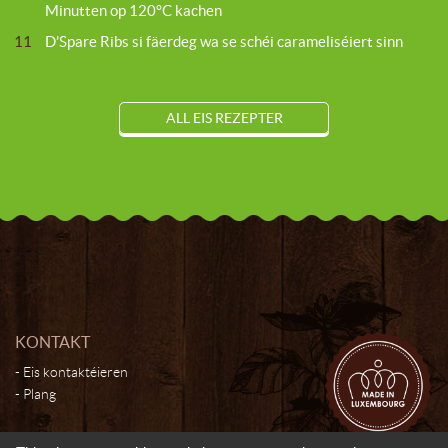
Minutten op 120°C kachen
11
D’Spare Ribs si fäerdeg wa se schéi carameliséiert sinn
ALL EIS REZEPTER
KONTAKT
Eis kontaktéieren
Plang