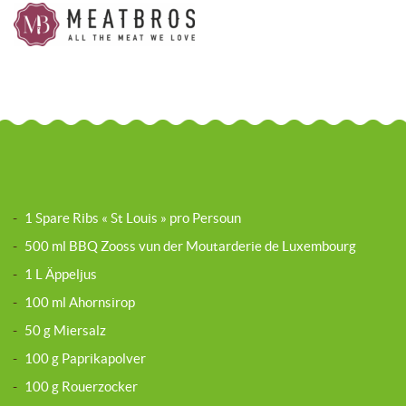
-
1 Spare Ribs « St Louis » pro Persoun
-
500 ml BBQ Zooss vun der Moutarderie de Luxembourg
-
1 L Äppeljus
-
100 ml Ahornsirop
-
50 g Miersalz
-
100 g Paprikapolver
-
100 g Rouerzocker