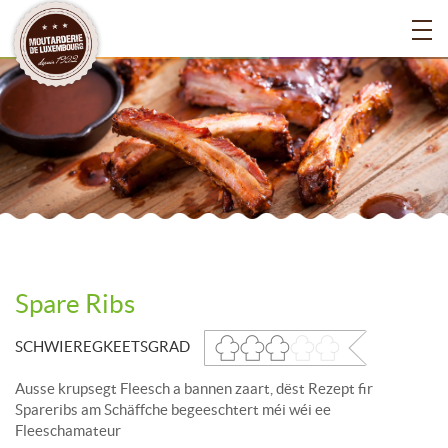
Spare Ribs
SCHWIEREGKEETSGRAD
Ausse krupsegt Fleesch a bannen zaart, dëst Rezept fir
Spareribs am Schäffche begeeschtert méi wéi ee
Fleeschamateur