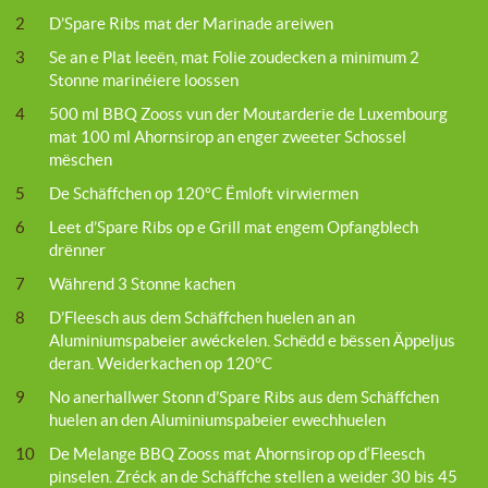
2
D’Spare Ribs mat der Marinade areiwen
3
Se an e Plat leeën, mat Folie zoudecken a minimum 2
Stonne marinéiere loossen
4
500 ml BBQ Zooss vun der Moutarderie de Luxembourg
mat 100 ml Ahornsirop an enger zweeter Schossel
mëschen
5
De Schäffchen op 120°C Ëmloft virwiermen
6
Leet d’Spare Ribs op e Grill mat engem Opfangblech
drënner
7
Während 3 Stonne kachen
8
D’Fleesch aus dem Schäffchen huelen an an
Aluminiumspabeier awéckelen. Schëdd e bëssen Äppeljus
deran. Weiderkachen op 120°C
9
No anerhallwer Stonn d’Spare Ribs aus dem Schäffchen
huelen an den Aluminiumspabeier ewechhuelen
10
De Melange BBQ Zooss mat Ahornsirop op d‘Fleesch
pinselen. Zréck an de Schäffche stellen a weider 30 bis 45