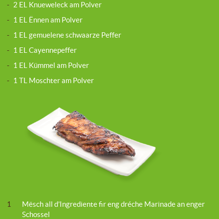
-
2 EL Knueweleck am Polver
-
1 EL Ënnen am Polver
-
1 EL gemuelene schwaarze Peffer
-
1 EL Cayennepeffer
-
1 EL Kümmel am Polver
-
1 TL Moschter am Polver
1
Mësch all d’Ingrediente fir eng dréche Marinade an enger
Schossel