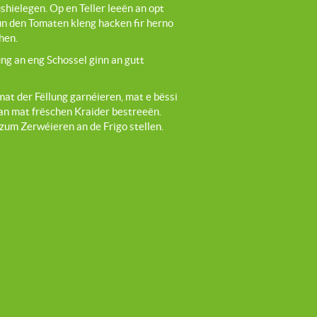
hielegen. Op en Teller leeën an opt
vun den Tomaten kleng hacken fir herno
hen.
lung an eng Schossel ginn an gutt
at der Fëllung garnéieren, mat e bëssi
an mat frëschen Kraider bestreeën.
zum Zerwéieren an de Frigo stellen.