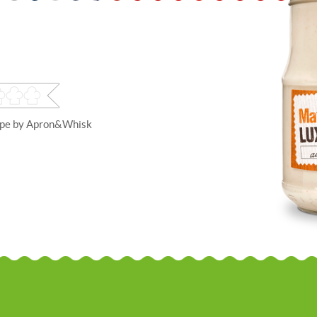
ipe by
Apron&Whisk