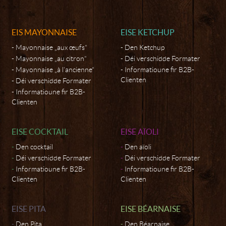
EIS MAYONNAISE
EISE KETCHUP
Mayonnaise „aux œufs“
Den Ketchup
Mayonnaise „au citron“
Déi verschidde Formater
Mayonnaise „à l’ancienne“
Informatioune fir B2B-
Clienten
Déi verschidde Formater
Informatioune fir B2B-
Clienten
EISE COCKTAIL
EISE AÏOLI
Den cocktail
Den aïoli
Déi verschidde Formater
Déi verschidde Formater
Informatioune fir B2B-
Informatioune fir B2B-
Clienten
Clienten
EISE PITA
EISE BÉARNAISE
Den Pita
Den Béarnaise