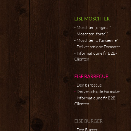
EISE MOSCHTER
Moschter „original“
Moschter „forte“"
Moschter „à l’ancienne“
Déi verschidde Formater
Informatioune fir B2B-
Clienten
EISE BARBECUE
Den barbecue
Déi verschidde Formater
Informatioune fir B2B-
Clienten
EISE BURGER
Den Burger