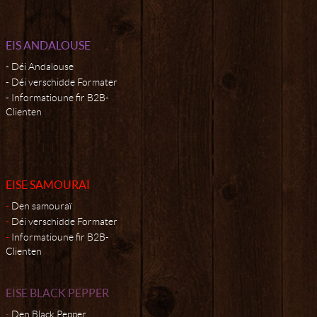
EIS ANDALOUSE
Déi Andalouse
Déi verschidde Formater
Informatioune fir B2B-
Clienten
EISE SAMOURAÏ
Den samouraï
Déi verschidde Formater
Informatioune fir B2B-
Clienten
EISE BLACK PEPPER
Den Black Pepper