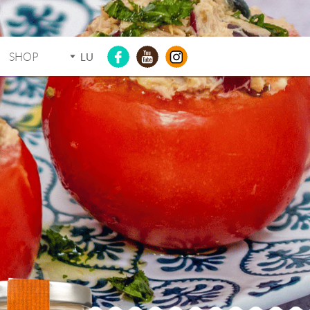
SHOP
LU