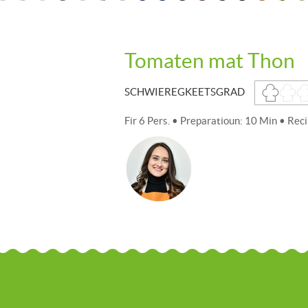
Tomaten mat Thon
SCHWIEREGKEETSGRAD
Fir 6 Pers. • Preparatioun: 10 Min • Rec