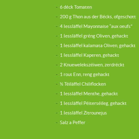
-
6 déck Tomaten
-
200 g Thon aus der Bécks, ofgeschott
-
4 Iessläffel Mayonnaise “aux oeufs”
-
1 Iessläffel gréng Oliven, gehackt
-
1 Iessläffel kalamata Oliven, gehackt
-
1 Iessläffel Kaperen, gehackt
-
2 Knuewelekszéiwen, zerdréckt
-
1 rout Enn, reng gehackt
-
½ Téiläffel Chiliflocken
-
1 Iessläffel Menthe, gehackt
-
1 Iessläffel Péiterséileg, gehackt
-
1 Iessläffel Zitrounejus
-
Salz a Peffer