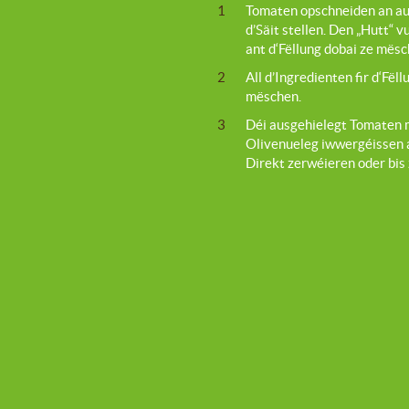
1
Tomaten opschneiden an aus
d’Säit stellen. Den „Hutt“ 
ant d‘Fëllung dobai ze mësc
2
All d’Ingredienten fir d‘Fël
mëschen.
3
Déi ausgehielegt Tomaten m
Olivenueleg iwwergéissen 
Direkt zerwéieren oder bis 