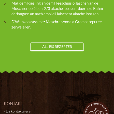
5
Mat dem Riesling an dem Fleeschjus ofläschen an de
Moschter opléisen. 2/3 akache loossen, duerno d’Rahm
derbäiginn an nach emol d’Halschent akache loossen.
6
D’Wäinzoossiss mat Moschterzooss a Gromperepurée
zerwéieren.
ALL EIS REZEPTER
KONTAKT
Eis kontaktéieren