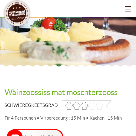
Wäinzoossiss mat moschterzooss
SCHWIEREGKEETSGRAD
Fir 4 Persounen • Virbereedung : 15 Min • Kachen : 15 Min