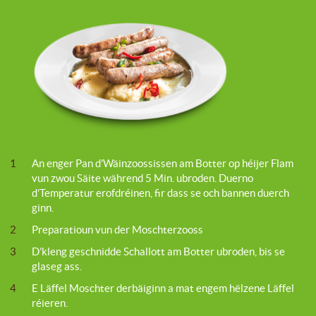
1
An enger Pan d’Wäinzoossissen am Botter op héijer Flam
vun zwou Säite während 5 Min. ubroden. Duerno
d’Temperatur erofdréinen, fir dass se och bannen duerch
ginn.
2
Preparatioun vun der Moschterzooss
3
D’kleng geschnidde Schallott am Botter ubroden, bis se
glaseg ass.
4
E Läffel Moschter derbäiginn a mat engem hëlzene Läffel
réieren.