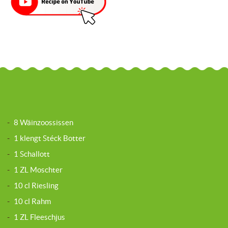
-
8 Wäinzoossissen
-
1 klengt Stéck Botter
-
1 Schallott
-
1 ZL Moschter
-
10 cl Riesling
-
10 cl Rahm
-
1 ZL Fleeschjus