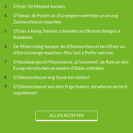
3
D’Eeër 10 Minutte kachen.
4
D’Tomat, de Poulet an d’Grompere wierfelen an an eng
Zaloteschossel maachen.
5
D’Eeër a kleng Stécker schneiden an d’Kornischongen a
Rondelen.
6
De Péiterséileg hacken. An d’Zaloteschossel bei d’Eeër an
d’Kornischonge maachen. Mat Salz a Peffer wierzen.
7
D’lëtzebuergesch Mayonnaise „à l’ancienne“, de Ram an den
Esseg vermëschen an iwwert d’Zalot schëdden.
8
D’Zaloteschossel eng Stonn kal stellen!
9
D’Zaloteschossel aus dem Frigo huelen, zerwéieren an Iech
regaléieren!
ALL EIS REZEPTER