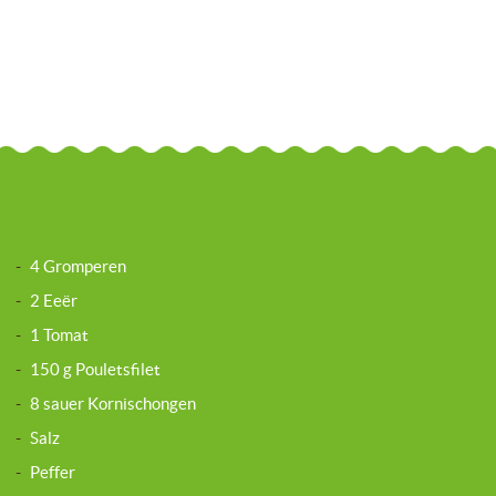
-
4 Gromperen
-
2 Eeër
-
1 Tomat
-
150 g Pouletsfilet
-
8 sauer Kornischongen
-
Salz
-
Peffer