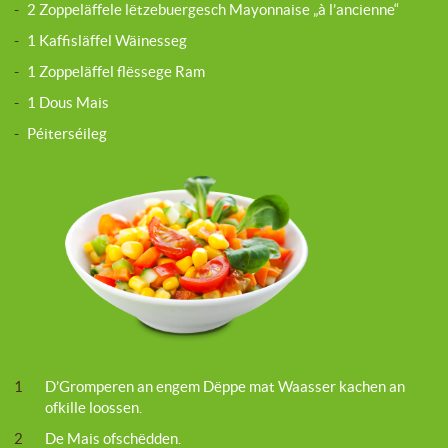
-
2 Zoppeläffele lëtzebuergesch Mayonnaise „à l’ancienne“
-
1 Kaffisläffel Wäinesseg
-
1 Zoppeläffel flëssege Ram
-
1 Dous Mais
-
Péiterséileg
1
D’Gromperen an engem Dëppe mat Waasser kachen an
ofkille loossen.
2
De Mais ofschëdden.