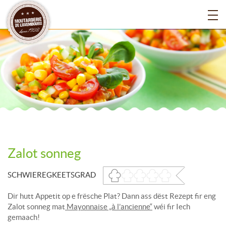
Zalot sonneg
SCHWIEREGKEETSGRAD
Dir hutt Appetit op e frësche Plat? Dann ass dëst Rezept fir eng
Zalot sonneg mat
Mayonnaise „à l’ancienne“
wéi fir Iech
gemaach!