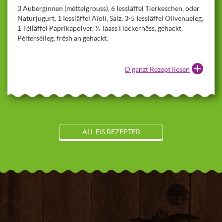
3 Auberginnen (mëttelgrouss), 6 Iessläffel Tierkeschen, oder
Naturjugurt, 1 Iessläffel Aïoli, Salz, 3-5 Iessläffel Olivenueleg,
1 Téiläffel Paprikapolver, ¼ Taass Hackernëss, gehackt,
Péiterséileg, frësh an gehackt.
D’ganzt Rezept liesen
ALL EIS REZEPTER