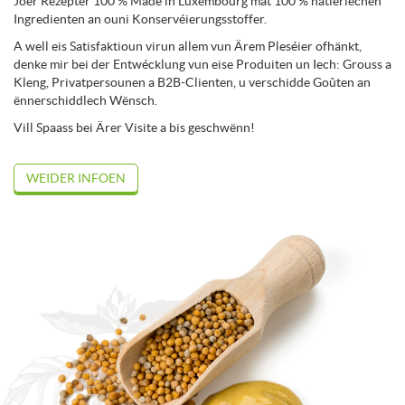
Joer Rezepter 100 % Made in Luxembourg mat 100 % natierlechen
Ingredienten an ouni Konservéierungsstoffer.
A well eis Satisfaktioun virun allem vun Ärem Pleséier ofhänkt,
denke mir bei der Entwécklung vun eise Produiten un Iech: Grouss a
Kleng, Privatpersounen a B2B-Clienten, u verschidde Goûten an
ënnerschiddlech Wënsch.
Vill Spaass bei Ärer Visite a bis geschwënn!
WEIDER INFOEN