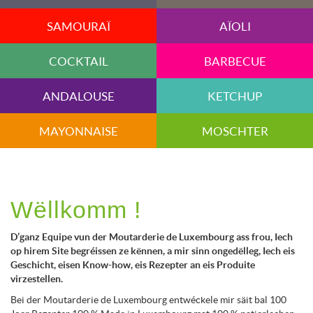
SAMOURAÏ
AÏOLI
COCKTAIL
BARBECUE
ANDALOUSE
KETCHUP
MAYONNAISE
MOSCHTER
Wëllkomm !
D’ganz Equipe vun der Moutarderie de Luxembourg ass frou, Iech
op hirem Site begréissen ze kënnen, a mir sinn ongedëlleg, Iech eis
Geschicht, eisen Know-how, eis Rezepter an eis Produite
virzestellen.
Bei der Moutarderie de Luxembourg entwéckele mir säit bal 100