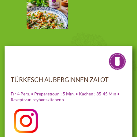
TÜRKESCH AUBERGINNEN ZALOT
Fir 4 Pers. • Preparatioun : 5 Min. • Kachen : 35-45 Min •
Rezept vun reyhanskitchenn