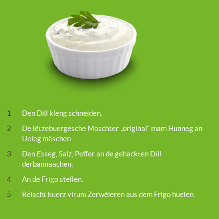
1
Den Dill kleng schneiden.
2
De lëtzebuergesche Moschter „original“ mam Hunneg an
Ueleg mëschen.
3
Den Esseg, Salz, Peffer an de gehackten Dill
derbäimaachen.
4
An de Frigo stellen.
5
Réischt kuerz virum Zerwéieren aus dem Frigo huelen.