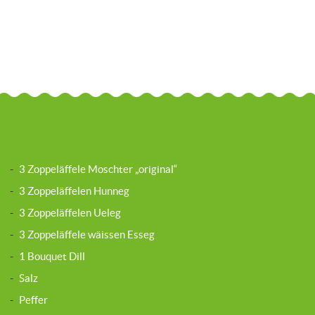
-
3 Zoppeläffele Moschter „original“
-
3 Zoppeläffelen Hunneg
-
3 Zoppeläffelen Ueleg
-
3 Zoppeläffele wäissen Esseg
-
1 Bouquet Dill
-
Salz
-
Peffer