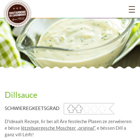
Dillsauce
SCHWIEREGKEETSGRAD
D’ideaalt Rezept, fir bei all Äre festleche Platen ze zerwéieren:
e bësse
lëtzebuergesche Moschter „original“
, e bëssen Dill a
ganz vill Léift!