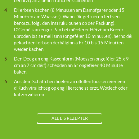
benotzt) an a dënn Tranchen schneiden.
4
D’Ierbsen kachen (8 Minutten am Dampfgarer oder 15
Minutten am Waasser). Wann Dir gefrueren Ierbsen
benotzt, folgt den Instruktiounen op der Packung).
D‘Geméis an enger Pan bei mëttlerer Hëtzt am Botter
ubroden bis se mëll sinn (ongeféier 10 minutten), herno déi
gekachten Ierbsen derbäiginn a fir 10 bis 15 Minutten
weider kachen.
5
Den Deeg an eng Kastenform (Moossen ongeféier 25 x 9
cm an 7 cm déif) schëdden an fir ongeféier 40 Minutte
baken.
6
Aus dem Schäffchen huelen an ofkillen loossen éier een
d’Kuch virsiichteg op eng Hiertche stierzt. Wotlech oder
kal zerwéieren.
ALL EIS REZEPTER