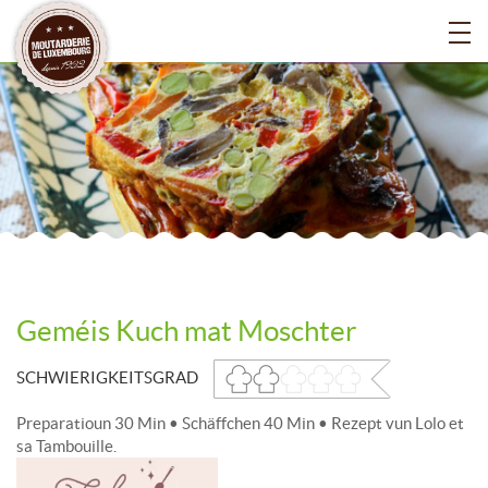
Geméis Kuch mat Moschter
SCHWIERIGKEITSGRAD
Preparatioun 30 Min • Schäffchen 40 Min • Rezept vun Lolo et
sa Tambouille.