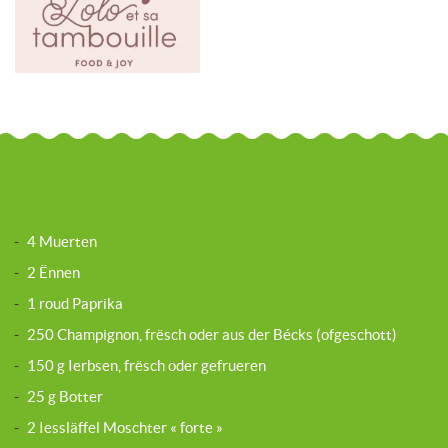
-
4 Muerten
-
2 Ënnen
-
1 roud Paprika
-
250 Champignon, frësch oder aus der Bécks (ofgeschott)
-
150 g Ierbsen, frësch oder gefrueren
-
25 g Botter
-
2 Iessläffel Moschter « forte »