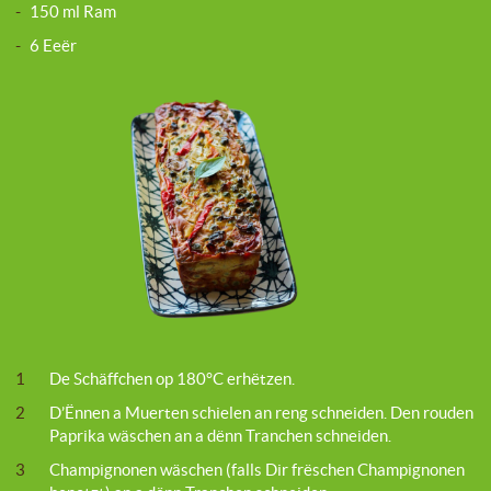
-
150 ml Ram
-
6 Eeër
1
De Schäffchen op 180°C erhëtzen.
2
D’Ënnen a Muerten schielen an reng schneiden. Den rouden
Paprika wäschen an a dënn Tranchen schneiden.
3
Champignonen wäschen (falls Dir frëschen Champignonen